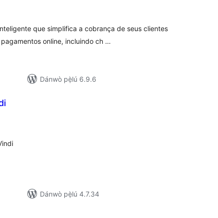
wọn
ò
teligente que simplifica a cobrança de seus clientes
pagamentos online, incluindo ch …
Dánwò pẹ̀lú 6.9.6
di
apọ̀
wọn
ò
indi
Dánwò pẹ̀lú 4.7.34