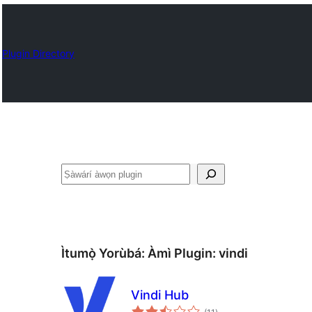
Plugin Directory
ìṣàwárí
Ìtumọ̀ Yorùbá: Àmì Plugin:
vindi
Vindi Hub
àpapọ̀