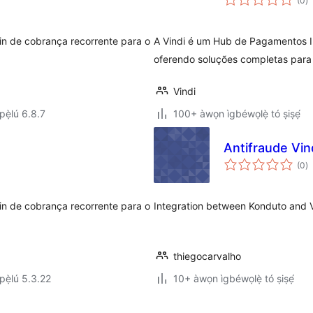
(0
)
à
ìb
in de cobrança recorrente para o
A Vindi é um Hub de Pagamentos In
oferendo soluções completas para 
Vindi
ẹ̀lú 6.8.7
100+ àwọn ìgbéwọlẹ̀ tó ṣiṣẹ́
Antifraude Vin
àp
(0
)
à
ìb
in de cobrança recorrente para o
Integration between Konduto and V
thiegocarvalho
ẹ̀lú 5.3.22
10+ àwọn ìgbéwọlẹ̀ tó ṣiṣẹ́