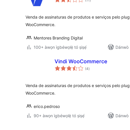
(11
)
àwọn
ìbò
Venda de assinaturas de produtos e serviços pelo plug
WooCommerce.
Mentores Branding Digital
100+ àwọn ìgbéwọlẹ̀ tó ṣiṣẹ́
Dánwò p
Vindi WooCommerce
àpapọ̀
(4
)
àwọn
ìbò
Venda de assinaturas de produtos e serviços pelo plug
WooCommerce.
erico.pedroso
90+ àwọn ìgbéwọlẹ̀ tó ṣiṣẹ́
Dánwò p