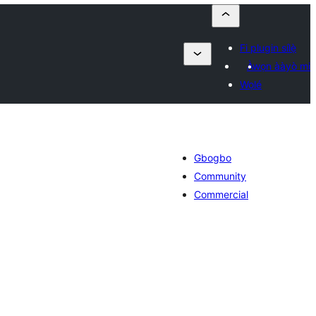
Fi plugin sílẹ̀
Àwọn ààyò mi
Wọlé
Gbogbo
Community
Commercial
apọ̀