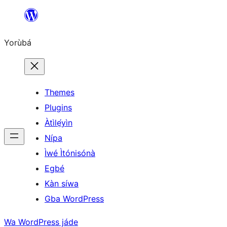
Skip
to
Yorùbá
Àkóónú
Themes
Plugins
Àtìlẹ́yìn
Nípa
Ìwé Ìtónisónà
Egbé
Kàn síwa
Gba WordPress
Wa WordPress jáde