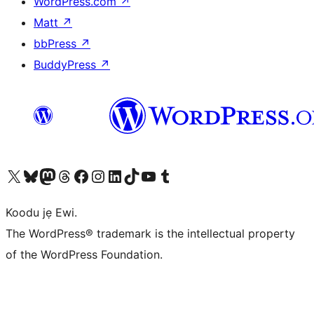
WordPress.com
↗
Matt
↗
bbPress
↗
BuddyPress
↗
Ṣabẹwo sí àkàùntù X (Twitter tẹ́lẹ̀) wa
Bẹwo akanti Bluesky wa
Lọ sí àkáǹtì Mastodon wa
Bẹwo akanti Threads wa
Ṣabẹwo si Facebook wa
Visit our Instagram account
Visit our LinkedIn account
Bẹwo akanti TikTok wa
Visit our YouTube channel
Bẹwo akanti Tumblr wa
Koodu jẹ Ewi.
The WordPress® trademark is the intellectual property
of the WordPress Foundation.