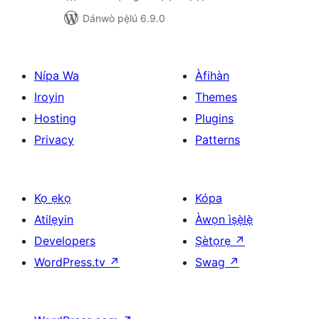
Dánwò pẹ̀lú 6.9.0
Nípa Wa
Àfihàn
Iroyin
Themes
Hosting
Plugins
Privacy
Patterns
Kọ ẹkọ
Kópa
Atilẹyin
Àwọn ìṣẹ̀lẹ̀
Developers
Ṣètọrẹ
↗
WordPress.tv
↗
Swag
↗