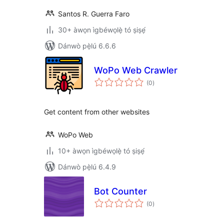
Santos R. Guerra Faro
30+ àwọn ìgbéwọlẹ̀ tó ṣiṣẹ́
Dánwò pẹ̀lú 6.6.6
WoPo Web Crawler
àpapọ̀
(0
)
àwọn
ìbò
Get content from other websites
WoPo Web
10+ àwọn ìgbéwọlẹ̀ tó ṣiṣẹ́
Dánwò pẹ̀lú 6.4.9
Bot Counter
àpapọ̀
(0
)
àwọn
ìbò