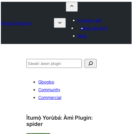
Fi plugin sílẹ̀
Plugin Directory
Àwọn ààyò mi
Wọlé
ìṣàwárí
Gbogbo
Community
Commercial
Ìtumọ̀ Yorùbá: Àmì Plugin:
spider