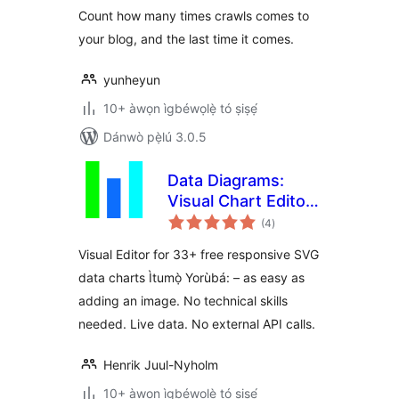
Count how many times crawls comes to
your blog, and the last time it comes.
yunheyun
10+ àwọn ìgbéwọlẹ̀ tó ṣiṣẹ́
Dánwò pẹ̀lú 3.0.5
Data Diagrams:
Visual Chart Editor
àpapọ̀
for WordPress
(4
)
àwọn
ìbò
Visual Editor for 33+ free responsive SVG
data charts Ìtumọ̀ Yorùbá: – as easy as
adding an image. No technical skills
needed. Live data. No external API calls.
Henrik Juul-Nyholm
10+ àwọn ìgbéwọlẹ̀ tó ṣiṣẹ́