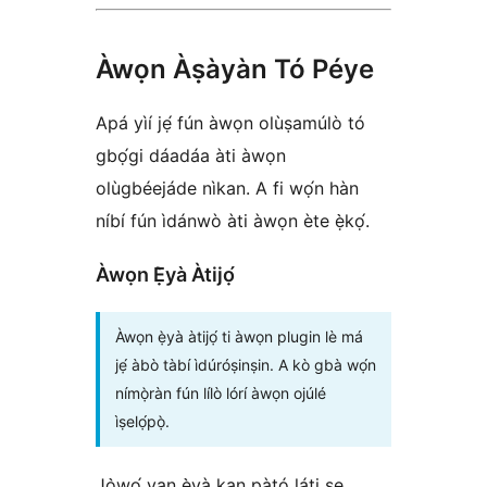
Àwọn Àṣàyàn Tó Péye
Apá yìí jẹ́ fún àwọn olùṣamúlò tó
gbọ́gi dáadáa àti àwọn
olùgbéejáde nìkan. A fi wọ́n hàn
níbí fún ìdánwò àti àwọn ète ẹ̀kọ́.
Àwọn Ẹ̀yà Àtijọ́
Àwọn ẹ̀yà àtijọ́ ti àwọn plugin lè má
jẹ́ àbò tàbí ìdúróṣinṣin. A kò gbà wọ́n
nímọ̀ràn fún lílò lórí àwọn ojúlé
ìṣelọ́pọ̀.
Jọ̀wọ́ yan ẹ̀yà kan pàtó láti ṣe