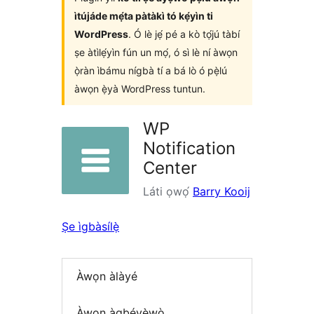
ìtújáde mẹ́ta pàtàkì tó kẹ́yìn ti
WordPress
. Ó lè jẹ́ pé a kò tọ́jú tàbí
ṣe àtìlẹ́yìn fún un mọ́, ó sì lè ní àwọn
ọ̀ràn ìbámu nígbà tí a bá lò ó pẹ̀lú
àwọn ẹ̀yà WordPress tuntun.
WP
Notification
Center
Láti ọwọ́
Barry Kooij
Ṣe ìgbàsílẹ̀
Àwọn àlàyé
Àwọn àgbéyẹ̀wò