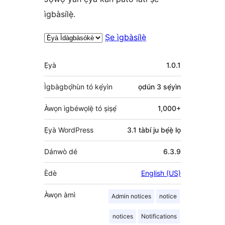
ìgbàsílẹ̀.
Ṣe ìgbàsílẹ̀
Àkójọpọ̀
Ẹ̀yà
1.0.1
Meta
Ìgbàgbọ́hùn tó kẹ́yìn
ọdún 3
sẹ́yìn
Àwọn ìgbéwọlẹ̀ tó ṣiṣẹ́
1,000+
Ẹ̀yà WordPress
3.1 tàbí ju bẹ́ẹ̀ lọ
Dánwò dé
6.3.9
Èdè
English (US)
Àwọn àmì
Admin notices
notice
notices
Notifications