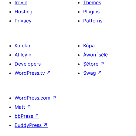
Iroyin
Themes
Hosting
Plugins
Privacy
Patterns
Kọ ẹkọ
Kópa
Atilẹyin
Àwọn ìṣẹ̀lẹ̀
Developers
Ṣètọrẹ
↗
WordPress.tv
↗
Swag
↗
WordPress.com
↗
Matt
↗
bbPress
↗
BuddyPress
↗