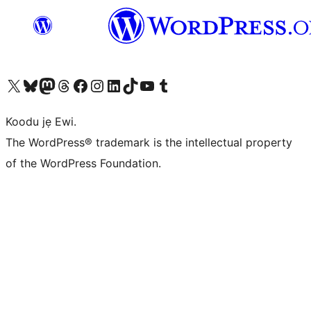
Ṣabẹwo sí àkàùntù X (Twitter tẹ́lẹ̀) wa
Bẹwo akanti Bluesky wa
Lọ sí àkáǹtì Mastodon wa
Bẹwo akanti Threads wa
Ṣabẹwo si Facebook wa
Visit our Instagram account
Visit our LinkedIn account
Bẹwo akanti TikTok wa
Visit our YouTube channel
Bẹwo akanti Tumblr wa
Koodu jẹ Ewi.
The WordPress® trademark is the intellectual property
of the WordPress Foundation.