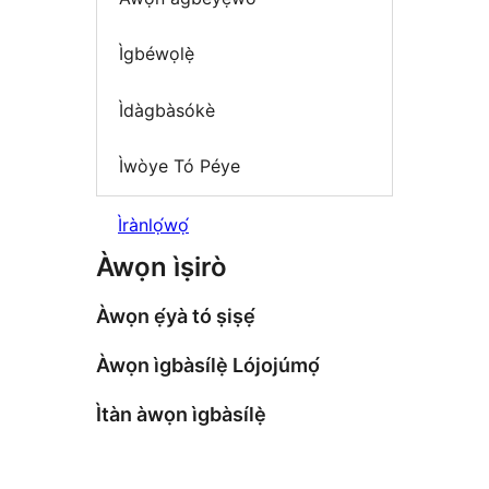
Ìgbéwọlẹ̀
Ìdàgbàsókè
Ìwòye Tó Péye
Ìrànlọ́wọ́
Àwọn ìṣirò
Àwọn ẹ́yà tó ṣiṣẹ́
Àwọn ìgbàsílẹ̀ Lójojúmọ́
Ìtàn àwọn ìgbàsílẹ̀