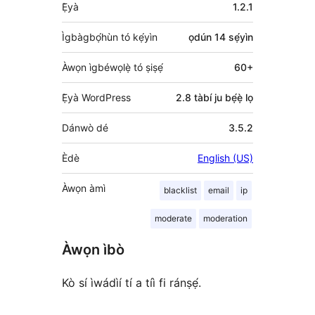
Àkójọpọ̀
Ẹ̀yà
1.2.1
Meta
Ìgbàgbọ́hùn tó kẹ́yìn
ọdún 14
sẹ́yìn
Àwọn ìgbéwọlẹ̀ tó ṣiṣẹ́
60+
Ẹ̀yà WordPress
2.8 tàbí ju bẹ́ẹ̀ lọ
Dánwò dé
3.5.2
Èdè
English (US)
Àwọn àmì
blacklist
email
ip
moderate
moderation
Àwọn ìbò
Kò sí ìwádìí tí a tíì fi ránṣẹ́.