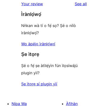
reviews
Your review
See all
Ìrànlọ́wọ́
Nǹkan wà tí o fẹ́ sọ? Ṣé o nílò
ìrànlọ́wọ́?
Wo àpéjọ ìrànlọ́wọ́
Ṣe ìtọrẹ
Ṣé o fẹ́ ṣe àtìlẹ́yìn fún ìlọsíwájú
plugin yìí?
Ṣe ìtọrẹ sí plugin yìí
Nípa Wa
Àfihàn