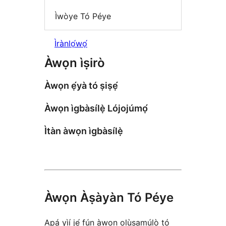
Ìwòye Tó Péye
Ìrànlọ́wọ́
Àwọn ìṣirò
Àwọn ẹ́yà tó ṣiṣẹ́
Àwọn ìgbàsílẹ̀ Lójojúmọ́
Ìtàn àwọn ìgbàsílẹ̀
Àwọn Àṣàyàn Tó Péye
Apá yìí jẹ́ fún àwọn olùṣamúlò tó