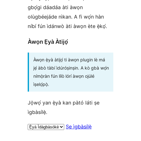
gbọ́gi dáadáa àti àwọn
olùgbéejáde nìkan. A fi wọ́n hàn
níbí fún ìdánwò àti àwọn ète ẹ̀kọ́.
Àwọn Ẹ̀yà Àtijọ́
Àwọn ẹ̀yà àtijọ́ ti àwọn plugin lè má
jẹ́ àbò tàbí ìdúróṣinṣin. A kò gbà wọ́n
nímọ̀ràn fún lílò lórí àwọn ojúlé
ìṣelọ́pọ̀.
Jọ̀wọ́ yan ẹ̀yà kan pàtó láti ṣe
ìgbàsílẹ̀.
Ṣe ìgbàsílẹ̀