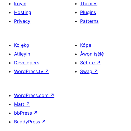
Iroyin
Themes
Hosting
Plugins
Privacy
Patterns
Kọ ẹkọ
Kópa
Atilẹyin
Àwọn ìṣẹ̀lẹ̀
Developers
Ṣètọrẹ
↗
WordPress.tv
↗
Swag
↗
WordPress.com
↗
Matt
↗
bbPress
↗
BuddyPress
↗