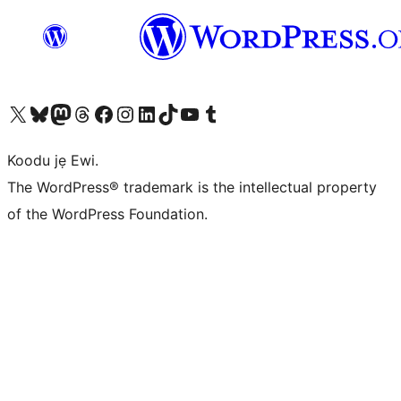
Ṣabẹwo sí àkàùntù X (Twitter tẹ́lẹ̀) wa
Bẹwo akanti Bluesky wa
Lọ sí àkáǹtì Mastodon wa
Bẹwo akanti Threads wa
Ṣabẹwo si Facebook wa
Visit our Instagram account
Visit our LinkedIn account
Bẹwo akanti TikTok wa
Visit our YouTube channel
Bẹwo akanti Tumblr wa
Koodu jẹ Ewi.
The WordPress® trademark is the intellectual property
of the WordPress Foundation.