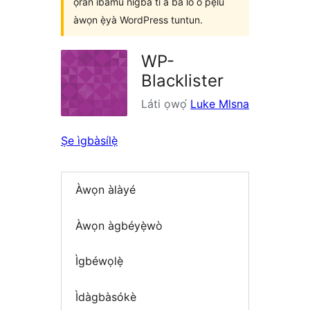
ọ̀ràn ìbámu nígbà tí a bá lò ó pẹ̀lú
àwọn ẹ̀yà WordPress tuntun.
WP-
Blacklister
Láti ọwọ́
Luke Mlsna
Ṣe ìgbàsílẹ̀
Àwọn àlàyé
Àwọn àgbéyẹ̀wò
Ìgbéwọlẹ̀
Ìdàgbàsókè