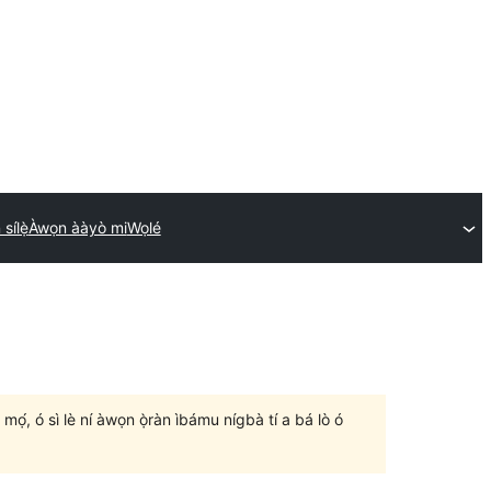
sílẹ̀
Àwọn ààyò mi
Wọlé
un mọ́, ó sì lè ní àwọn ọ̀ràn ìbámu nígbà tí a bá lò ó