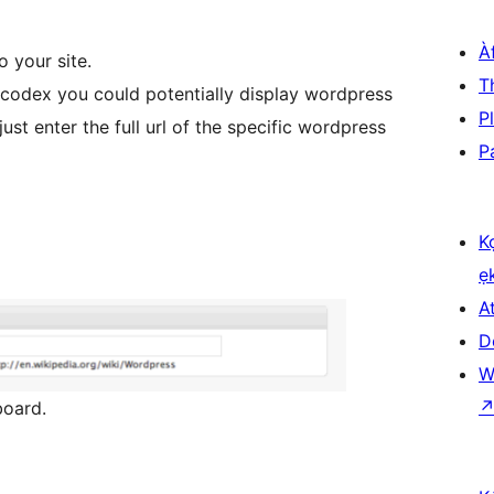
À
o your site.
T
 codex you could potentially display wordpress
P
st enter the full url of the specific wordpress
P
K
ẹ
At
D
W
board.