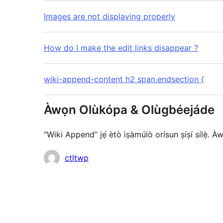
Images are not displaying properly
How do I make the edit links disappear ?
wiki-append-content h2 span.endsection {
Àwọn Olùkópa & Olùgbéejáde
“Wiki Append” jẹ́ ètò ìṣàmúlò orísun ṣíṣí sílẹ̀. Àw
Àwọn
ctltwp
Olùkópa