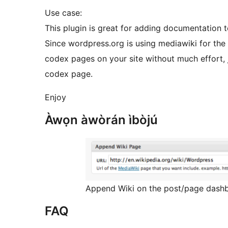
Use case:
This plugin is great for adding documentation t
Since wordpress.org is using mediawiki for the
codex pages on your site without much effort, ju
codex page.
Enjoy
Àwọn àwòrán ìbòjú
Append Wiki on the post/page dash
FAQ