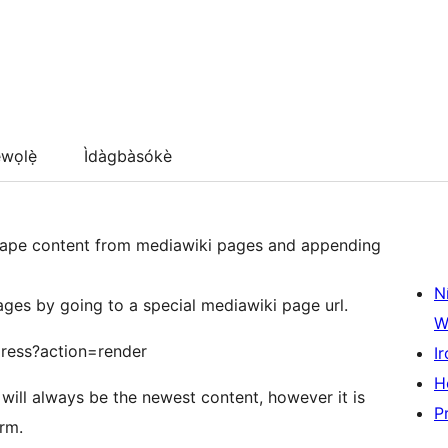
wọlẹ̀
Ìdàgbàsókè
crape content from mediawiki pages and appending
N
ges by going to a special mediawiki page url.
W
press?action=render
Ir
H
will always be the newest content, however it is
P
rm.