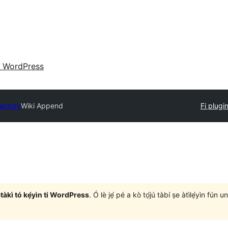
 WordPress
rectory
Wiki Append
Fi plugin 
àtàkì tó kẹ́yìn ti WordPress
. Ó lè jẹ́ pé a kò tọ́jú tàbí ṣe àtìlẹ́yìn fún 