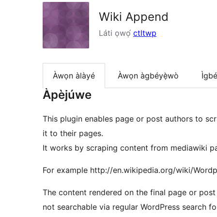
Wiki Append
Láti ọwọ́
ctltwp
Àwọn àlàyé
Àwọn àgbéyẹ̀wò
Ìgbé
Àpèjúwe
This plugin enables page or post authors to s
it to their pages.
It works by scraping content from mediawiki pa
For example http://en.wikipedia.org/wiki/Word
The content rendered on the final page or post 
not searchable via regular WordPress search fo