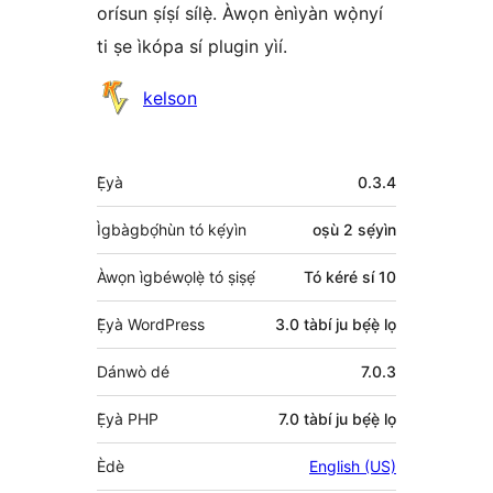
orísun ṣíṣí sílẹ̀. Àwọn ènìyàn wọ̀nyí
ti ṣe ìkópa sí plugin yìí.
Àwọn
kelson
Olùkópa
Àkójọpọ̀
Ẹ̀yà
0.3.4
Meta
Ìgbàgbọ́hùn tó kẹ́yìn
oṣù 2
sẹ́yìn
Àwọn ìgbéwọlẹ̀ tó ṣiṣẹ́
Tó kéré sí 10
Ẹ̀yà WordPress
3.0 tàbí ju bẹ́ẹ̀ lọ
Dánwò dé
7.0.3
Ẹ̀yà PHP
7.0 tàbí ju bẹ́ẹ̀ lọ
Èdè
English (US)