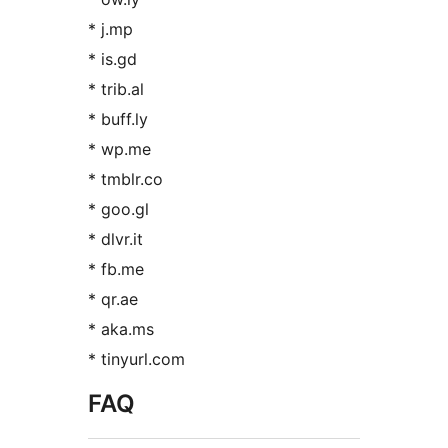
* j.mp
* is.gd
* trib.al
* buff.ly
* wp.me
* tmblr.co
* goo.gl
* dlvr.it
* fb.me
* qr.ae
* aka.ms
* tinyurl.com
FAQ