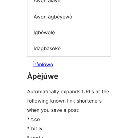
Àwọn àlàyé
Àwọn àgbéyẹ̀wò
Ìgbéwọlẹ̀
Ìdàgbàsókè
Ìrànlọ́wọ́
Àpèjúwe
Automatically expands URLs at the
following known link shorteners
when you save a post:
* t.co
* bit.ly
* ow.ly