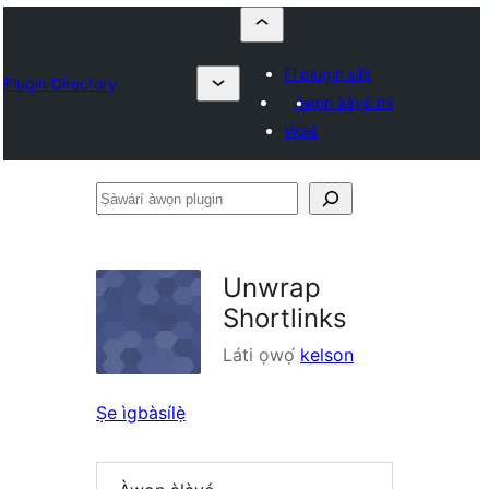
Fi plugin sílẹ̀
Plugin Directory
Àwọn ààyò mi
Wọlé
Ṣàwárí
àwọn
plugin
Unwrap
Shortlinks
Láti ọwọ́
kelson
Ṣe ìgbàsílẹ̀