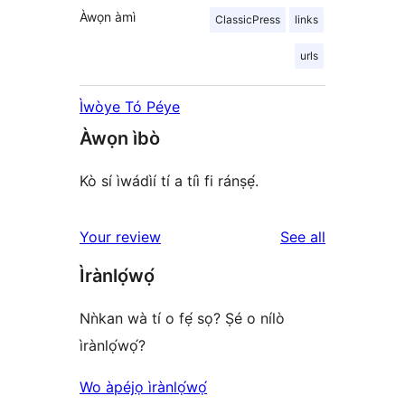
Àwọn àmì
ClassicPress
links
urls
Ìwòye Tó Péye
Àwọn ìbò
Kò sí ìwádìí tí a tíì fi ránṣẹ́.
reviews
Your review
See all
Ìrànlọ́wọ́
Nǹkan wà tí o fẹ́ sọ? Ṣé o nílò
ìrànlọ́wọ́?
Wo àpéjọ ìrànlọ́wọ́