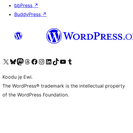
bbPress
↗
BuddyPress
↗
Ṣabẹwo sí àkàùntù X (Twitter tẹ́lẹ̀) wa
Bẹwo akanti Bluesky wa
Lọ sí àkáǹtì Mastodon wa
Bẹwo akanti Threads wa
Ṣabẹwo si Facebook wa
Visit our Instagram account
Visit our LinkedIn account
Bẹwo akanti TikTok wa
Visit our YouTube channel
Bẹwo akanti Tumblr wa
Koodu jẹ Ewi.
The WordPress® trademark is the intellectual property
of the WordPress Foundation.