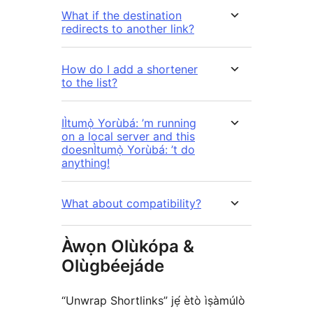
What if the destination
redirects to another link?
How do I add a shortener
to the list?
IÌtumọ̀ Yorùbá: ’m running
on a local server and this
doesnÌtumọ̀ Yorùbá: ’t do
anything!
What about compatibility?
Àwọn Olùkópa &
Olùgbéejáde
“Unwrap Shortlinks” jẹ́ ètò ìṣàmúlò