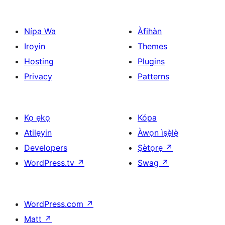
Nípa Wa
Àfihàn
Iroyin
Themes
Hosting
Plugins
Privacy
Patterns
Kọ ẹkọ
Kópa
Atilẹyin
Àwọn ìṣẹ̀lẹ̀
Developers
Ṣètọrẹ
↗
WordPress.tv
↗
Swag
↗
WordPress.com
↗
Matt
↗