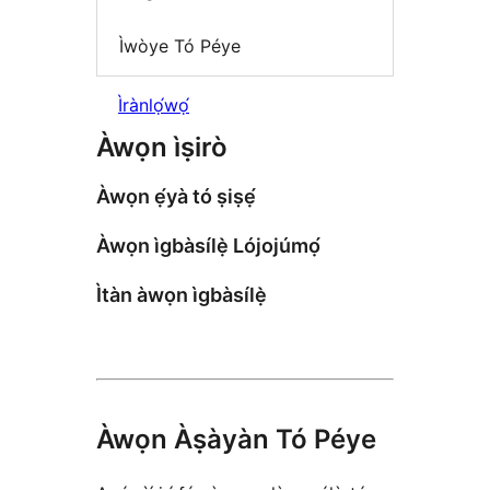
Ìwòye Tó Péye
Ìrànlọ́wọ́
Àwọn ìṣirò
Àwọn ẹ́yà tó ṣiṣẹ́
Àwọn ìgbàsílẹ̀ Lójojúmọ́
Ìtàn àwọn ìgbàsílẹ̀
Àwọn Àṣàyàn Tó Péye