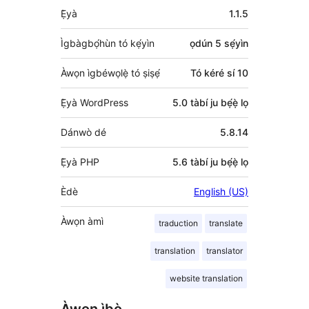
Àkójọpọ̀
Ẹ̀yà
1.1.5
Meta
Ìgbàgbọ́hùn tó kẹ́yìn
ọdún 5
sẹ́yìn
Àwọn ìgbéwọlẹ̀ tó ṣiṣẹ́
Tó kéré sí 10
Ẹ̀yà WordPress
5.0 tàbí ju bẹ́ẹ̀ lọ
Dánwò dé
5.8.14
Ẹ̀yà PHP
5.6 tàbí ju bẹ́ẹ̀ lọ
Èdè
English (US)
Àwọn àmì
traduction
translate
translation
translator
website translation
Àwọn ìbò