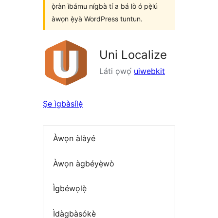
ọ̀ràn ìbámu nígbà tí a bá lò ó pẹ̀lú
àwọn ẹ̀yà WordPress tuntun.
Uni Localize
Láti ọwọ́
uiwebkit
Ṣe ìgbàsílẹ̀
Àwọn àlàyé
Àwọn àgbéyẹ̀wò
Ìgbéwọlẹ̀
Ìdàgbàsókè