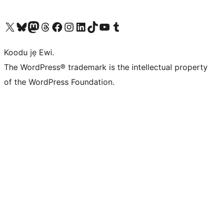
Ṣabẹwo sí àkàùntù X (Twitter tẹ́lẹ̀) wa
Bẹwo akanti Bluesky wa
Lọ sí àkáǹtì Mastodon wa
Bẹwo akanti Threads wa
Ṣabẹwo si Facebook wa
Visit our Instagram account
Visit our LinkedIn account
Bẹwo akanti TikTok wa
Visit our YouTube channel
Bẹwo akanti Tumblr wa
Koodu jẹ Ewi.
The WordPress® trademark is the intellectual property
of the WordPress Foundation.