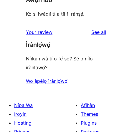
Kò sí ìwádìí tí a tíì fi ránṣẹ́.
reviews
Your review
See all
Ìrànlọ́wọ́
Nǹkan wà tí o fẹ́ sọ? Ṣé o nílò
ìrànlọ́wọ́?
Wo àpéjọ ìrànlọ́wọ́
Nípa Wa
Àfihàn
Iroyin
Themes
Hosting
Plugins
Privacy
Patterns