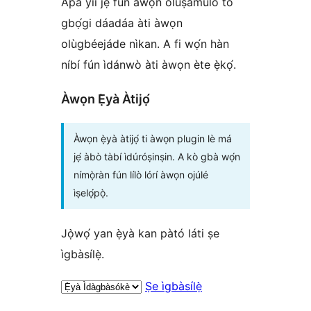
Apá yìí jẹ́ fún àwọn olùṣamúlò tó
gbọ́gi dáadáa àti àwọn
olùgbéejáde nìkan. A fi wọ́n hàn
níbí fún ìdánwò àti àwọn ète ẹ̀kọ́.
Àwọn Ẹ̀yà Àtijọ́
Àwọn ẹ̀yà àtijọ́ ti àwọn plugin lè má
jẹ́ àbò tàbí ìdúróṣinṣin. A kò gbà wọ́n
nímọ̀ràn fún lílò lórí àwọn ojúlé
ìṣelọ́pọ̀.
Jọ̀wọ́ yan ẹ̀yà kan pàtó láti ṣe
ìgbàsílẹ̀.
Ṣe ìgbàsílẹ̀