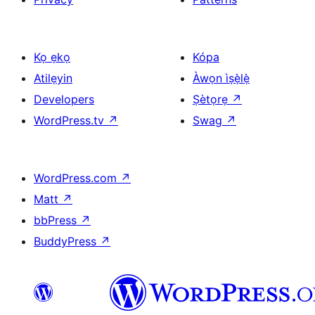
Kọ ẹkọ
Kópa
Atilẹyin
Àwọn ìṣẹ̀lẹ̀
Developers
Ṣètọrẹ
↗
WordPress.tv
↗
Swag
↗
WordPress.com
↗
Matt
↗
bbPress
↗
BuddyPress
↗