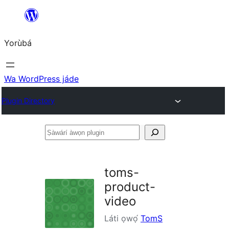
Skip
to
Yorùbá
Àkóónú
Wa WordPress jáde
Plugin Directory
Ṣàwárí
àwọn
plugin
toms-
product-
video
Láti ọwọ́
TomS