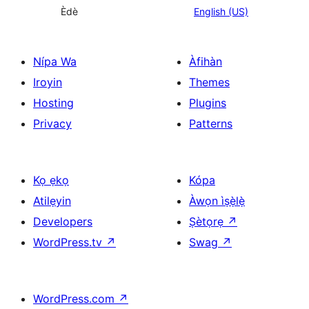
Èdè
English (US)
Nípa Wa
Àfihàn
Iroyin
Themes
Hosting
Plugins
Privacy
Patterns
Kọ ẹkọ
Kópa
Atilẹyin
Àwọn ìṣẹ̀lẹ̀
Developers
Ṣètọrẹ
↗
WordPress.tv
↗
Swag
↗
WordPress.com
↗