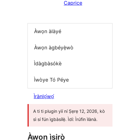
Caprice
Àwọn àlàyé
Àwọn àgbéyẹ̀wò
Ìdàgbàsókè
Ìwòye Tó Péye
Ìrànlọ́wọ́
A ti ti plugin yìí ní Ṣẹrẹ 12, 2026, kò
sì sí fún ìgbàsílẹ̀. Ìdí: Ìrúfin ìlànà.
Àwọn ìṣirò