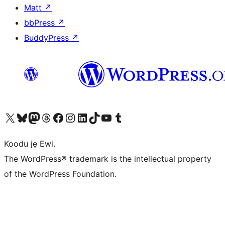
Matt
↗
bbPress
↗
BuddyPress
↗
Ṣabẹwo sí àkàùntù X (Twitter tẹ́lẹ̀) wa
Bẹwo akanti Bluesky wa
Lọ sí àkáǹtì Mastodon wa
Bẹwo akanti Threads wa
Ṣabẹwo si Facebook wa
Visit our Instagram account
Visit our LinkedIn account
Bẹwo akanti TikTok wa
Visit our YouTube channel
Bẹwo akanti Tumblr wa
Koodu jẹ Ewi.
The WordPress® trademark is the intellectual property
of the WordPress Foundation.