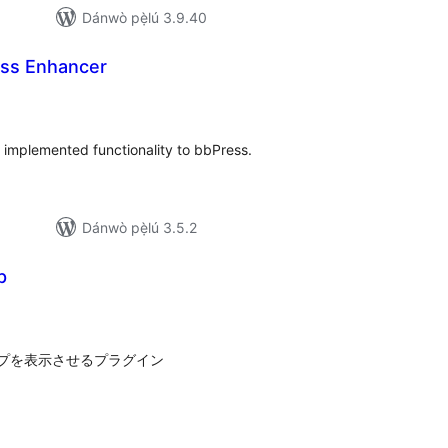
Dánwò pẹ̀lú 3.9.40
ess Enhancer
apọ̀
wọn
ò
t implemented functionality to bbPress.
Dánwò pẹ̀lú 3.5.2
p
apọ̀
wọn
ò
マップを表示させるプラグイン