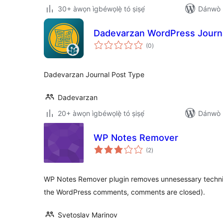
30+ àwọn ìgbéwọlẹ̀ tó ṣiṣẹ́
Dánwò p
Dadevarzan WordPress Journ
àpapọ̀
(0
)
àwọn
ìbò
Dadevarzan Journal Post Type
Dadevarzan
20+ àwọn ìgbéwọlẹ̀ tó ṣiṣẹ́
Dánwò p
WP Notes Remover
àpapọ̀
(2
)
àwọn
ìbò
WP Notes Remover plugin removes unnesessary technica
the WordPress comments, comments are closed).
Svetoslav Marinov