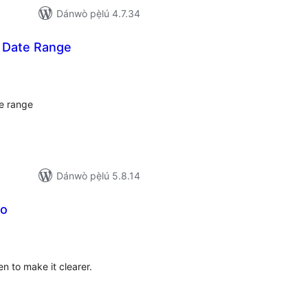
Dánwò pẹ̀lú 4.7.34
y Date Range
apọ̀
wọn
ò
te range
Dánwò pẹ̀lú 5.8.14
go
apọ̀
wọn
ò
n to make it clearer.