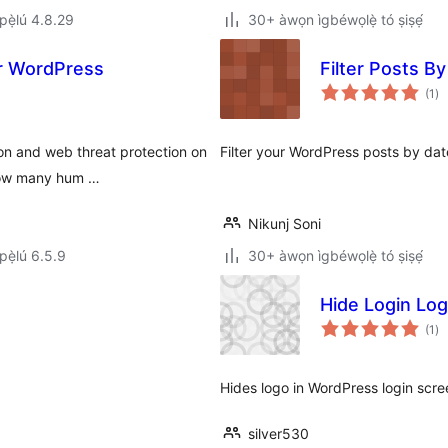
ẹ̀lú 4.8.29
30+ àwọn ìgbéwọlẹ̀ tó ṣiṣẹ́
or WordPress
Filter Posts B
àp
(1
)
à
ìb
ion and web threat protection on
Filter your WordPress posts by da
 how many hum …
Nikunj Soni
ẹ̀lú 6.5.9
30+ àwọn ìgbéwọlẹ̀ tó ṣiṣẹ́
Hide Login Lo
àp
(1
)
à
ìb
Hides logo in WordPress login scree
silver530