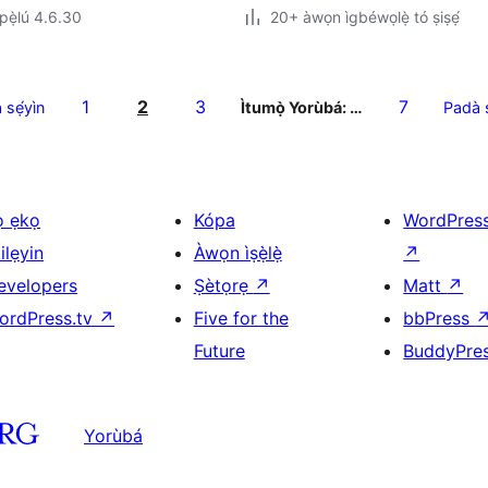
ẹ̀lú 4.6.30
20+ àwọn ìgbéwọlẹ̀ tó ṣiṣẹ́
1
2
3
7
 sẹ́yìn
Ìtumọ̀ Yorùbá: …
Padà s
ọ ẹkọ
Kópa
WordPres
ilẹyin
Àwọn ìṣẹ̀lẹ̀
↗
evelopers
Ṣètọrẹ
↗
Matt
↗
ordPress.tv
↗
Five for the
bbPress
Future
BuddyPre
Yorùbá