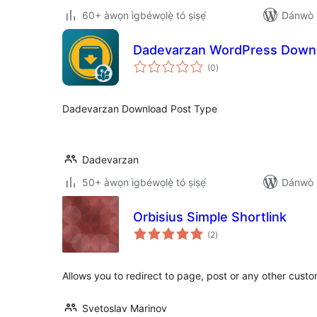
60+ àwọn ìgbéwọlẹ̀ tó ṣiṣẹ́
Dánwò p
Dadevarzan WordPress Down
àpapọ̀
(0
)
àwọn
ìbò
Dadevarzan Download Post Type
Dadevarzan
50+ àwọn ìgbéwọlẹ̀ tó ṣiṣẹ́
Dánwò p
Orbisius Simple Shortlink
àpapọ̀
(2
)
àwọn
ìbò
Allows you to redirect to page, post or any other cust
Svetoslav Marinov