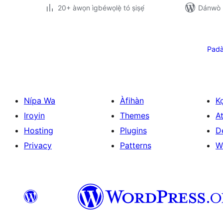
20+ àwọn ìgbéwọlẹ̀ tó ṣiṣẹ́
Dánwò p
Àwọn
àtẹ̀jáde
Padà
pagination
Nípa Wa
Àfihàn
K
Iroyin
Themes
At
Hosting
Plugins
D
Privacy
Patterns
W