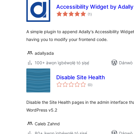
Accessibility Widget by Adally
àpapọ̀
(1
)
àwọn
ìbò
A simple plugin to append Adally's Accessibility Widget
having you to modify your frontend code.
adallyada
100+ àwọn ìgbéwọlẹ̀ tó ṣiṣẹ́
Dánwò p
Disable Site Health
àpapọ̀
(0
)
àwọn
ìbò
Disable the Site Health pages in the admin interface t
WordPress v5.2
Caleb Zahnd
80+ àwọn ìgbéwọlẹ̀ tó ṣiṣẹ́
Dánwò p