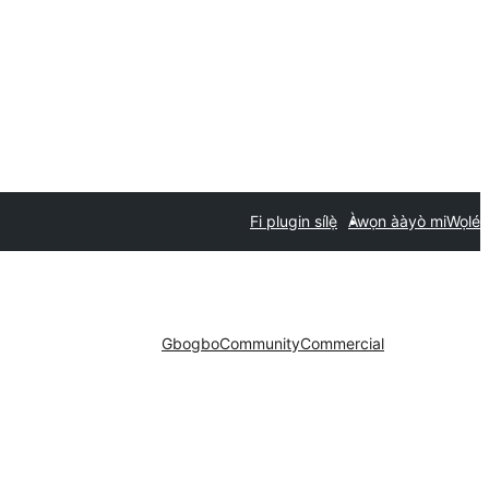
Fi plugin sílẹ̀
Àwọn ààyò mi
Wọlé
Gbogbo
Community
Commercial