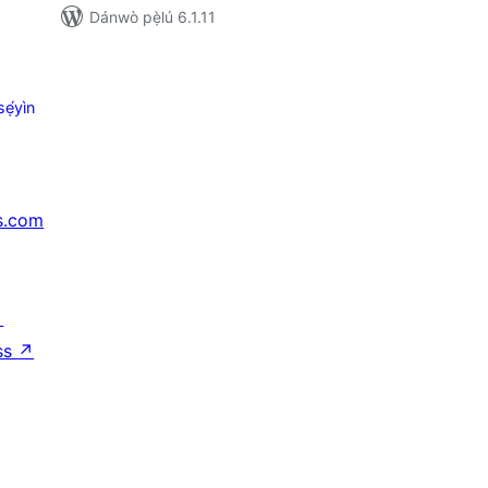
Dánwò pẹ̀lú 6.1.11
ẹ́yìn
s.com
↗
ss
↗