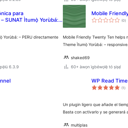
nica para
Mobile Friend
àp
– SUNAT Ìtumọ̀ Yorùbá: –
(0
)
à
ìb
ọ̀ Yorùbá: – PERU directamente
Mobile Friendly Twenty Ten helps
Theme Ìtumọ̀ Yorùbá: – responsive
shaked69
ẹ̀lú 6.3.9
60+ àwọn ìgbéwọlẹ̀ tó ṣiṣẹ́
nnel
WP Read Time Ì
àp
(1
)
à
ìb
Un plugin ligero que añade el tiem
Basta con activarlo y se generará
multiplas