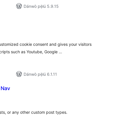
Dánwò pẹ̀lú 5.9.15
apọ̀
wọn
ò
ustomized cookie consent and gives your visitors
 scripts such as Youtube, Google …
Dánwò pẹ̀lú 6.1.11
 Nav
apọ̀
wọn
ò
ts, or any other custom post types.