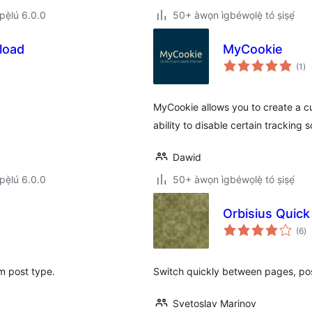
ẹ̀lú 6.0.0
50+ àwọn ìgbéwọlẹ̀ tó ṣiṣẹ́
load
MyCookie
àp
(1
)
à
ìb
MyCookie allows you to create a c
ability to disable certain tracking
Dawid
ẹ̀lú 6.0.0
50+ àwọn ìgbéwọlẹ̀ tó ṣiṣẹ́
Orbisius Quick
àp
(6
)
à
ìb
om post type.
Switch quickly between pages, pos
Svetoslav Marinov