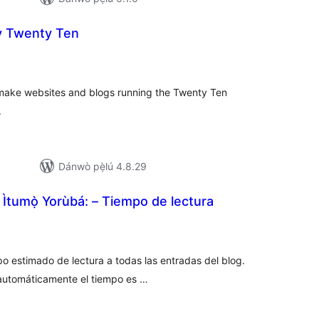
ly Twenty Ten
apọ̀
wọn
ò
 make websites and blogs running the Twenty Ten
.
Dánwò pẹ̀lú 4.8.29
tumọ̀ Yorùbá: – Tiempo de lectura
apọ̀
wọn
ò
po estimado de lectura a todas las entradas del blog.
 automáticamente el tiempo es …