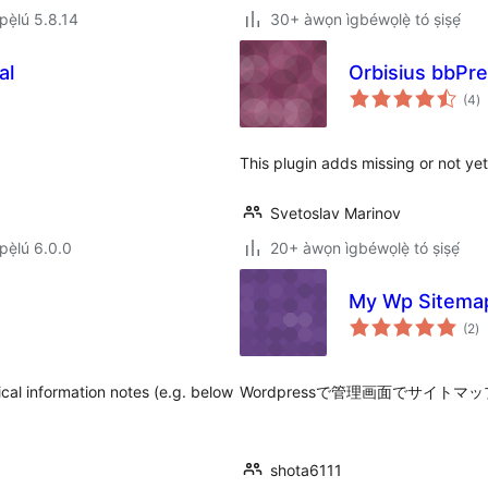
ẹ̀lú 5.8.14
30+ àwọn ìgbéwọlẹ̀ tó ṣiṣẹ́
al
Orbisius bbPr
àp
(4
)
à
ìb
This plugin adds missing or not ye
Svetoslav Marinov
ẹ̀lú 6.0.0
20+ àwọn ìgbéwọlẹ̀ tó ṣiṣẹ́
My Wp Sitema
àp
(2
)
à
ìb
l information notes (e.g. below
Wordpressで管理画面でサイト
shota6111