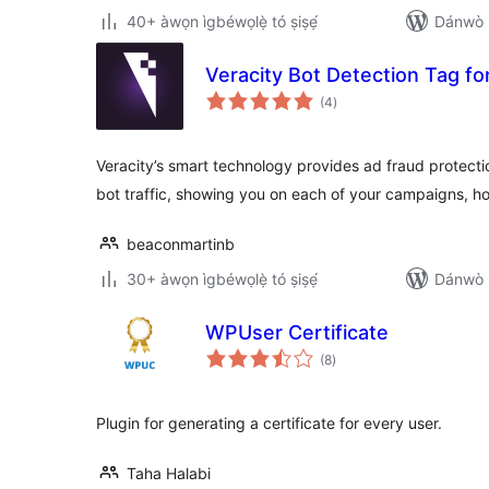
40+ àwọn ìgbéwọlẹ̀ tó ṣiṣẹ́
Dánwò p
Veracity Bot Detection Tag f
àpapọ̀
(4
)
àwọn
ìbò
Veracity’s smart technology provides ad fraud protect
bot traffic, showing you on each of your campaigns,
beaconmartinb
30+ àwọn ìgbéwọlẹ̀ tó ṣiṣẹ́
Dánwò p
WPUser Certificate
àpapọ̀
(8
)
àwọn
ìbò
Plugin for generating a certificate for every user.
Taha Halabi