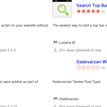
Search Top Ba
àp
(1
)
à
ìb
 script on your website without
The easiest way to add a top bar 
Luisana M.
ẹ̀lú 5.5.0
90+ àwọn ìgbéwọlẹ̀ tó ṣiṣẹ́
Dadevarzan W
àp
(0
)
à
ìb
hat were added as part of
Dadevarzan Tender Post Type
Dadevarzan
ẹ̀lú 5.2.25
80+ àwọn ìgbéwọlẹ̀ tó ṣiṣẹ́