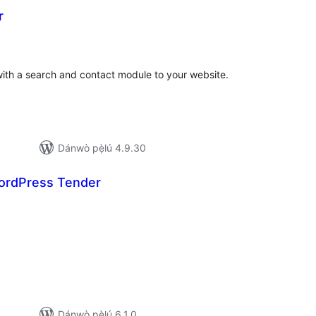
r
apọ̀
wọn
ò
with a search and contact module to your website.
Dánwò pẹ̀lú 4.9.30
ordPress Tender
apọ̀
wọn
ò
Dánwò pẹ̀lú 6.1.0