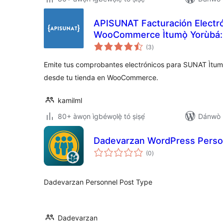
APISUNAT Facturación Electró
WooCommerce Ìtumọ̀ Yorùbá: 
àpapọ̀
PERU
(3
)
àwọn
ìbò
Emite tus comprobantes electrónicos para SUNAT Ìtum
desde tu tienda en WooCommerce.
kamilml
80+ àwọn ìgbéwọlẹ̀ tó ṣiṣẹ́
Dánwò p
Dadevarzan WordPress Perso
àpapọ̀
(0
)
àwọn
ìbò
Dadevarzan Personnel Post Type
Dadevarzan