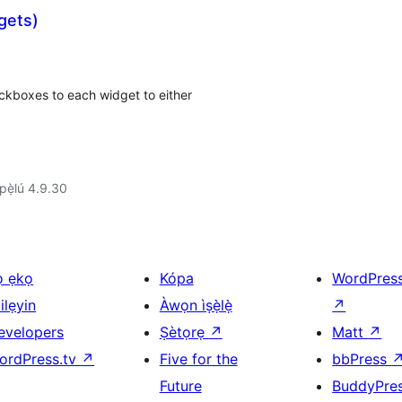
gets)
ckboxes to each widget to either
ẹ̀lú 4.9.30
ọ ẹkọ
Kópa
WordPres
ilẹyin
Àwọn ìṣẹ̀lẹ̀
↗
evelopers
Ṣètọrẹ
↗
Matt
↗
ordPress.tv
↗
Five for the
bbPress
Future
BuddyPre