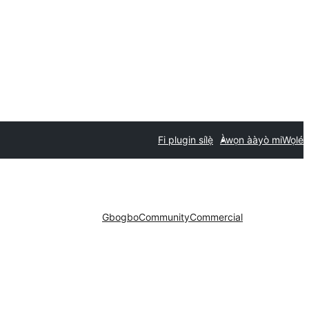
Fi plugin sílẹ̀
Àwọn ààyò mi
Wọlé
Gbogbo
Community
Commercial