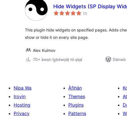
Hide Widgets (SP Display Wid
àpapọ̀
(1
)
àwọn
ìbò
This plugin hide widgets on specified pages. Adds che
show or hide it on every site page.
Alex Kuimov
70+ àwọn ìgbéwọlẹ̀ tó ṣiṣẹ́
Dánwò p
Nípa Wa
Àfihàn
K
Iroyin
Themes
At
Hosting
Plugins
D
Privacy
Patterns
W