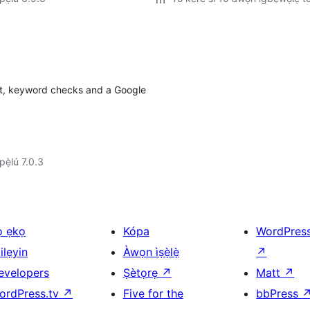
it, keyword checks and a Google
ẹ̀lú 7.0.3
ọ ẹkọ
Kópa
WordPres
ilẹyin
Àwọn ìṣẹ̀lẹ̀
↗
evelopers
Ṣètọrẹ
↗
Matt
↗
ordPress.tv
↗
Five for the
bbPress