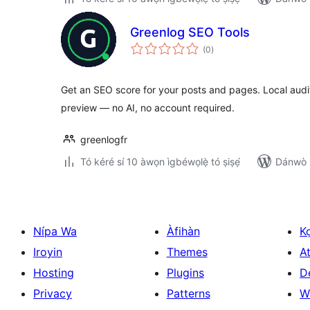
Greenlog SEO Tools
àpapọ̀
(0
)
àwọn
ìbò
Get an SEO score for your posts and pages. Local aud
preview — no AI, no account required.
greenlogfr
Tó kéré sí 10 àwọn ìgbéwọlẹ̀ tó ṣiṣẹ́
Dánwò p
Nípa Wa
Àfihàn
K
Iroyin
Themes
At
Hosting
Plugins
D
Privacy
Patterns
W