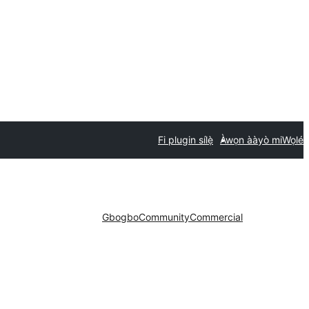
Fi plugin sílẹ̀
Àwọn ààyò mi
Wọlé
Gbogbo
Community
Commercial