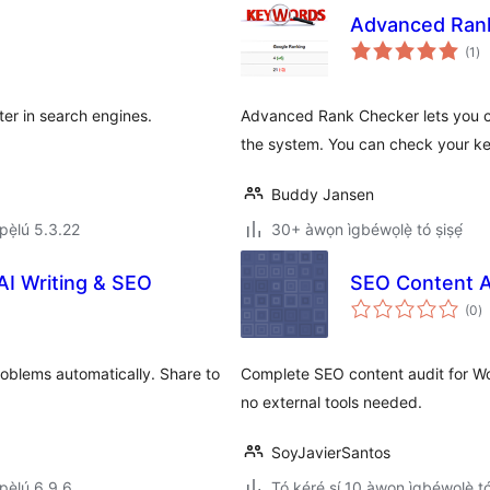
Advanced Ran
àp
(1
)
à
ìb
er in search engines.
Advanced Rank Checker lets you c
the system. You can check your k
Buddy Jansen
ẹ̀lú 5.3.22
30+ àwọn ìgbéwọlẹ̀ tó ṣiṣẹ́
AI Writing & SEO
SEO Content A
àp
(0
)
à
ìb
roblems automatically. Share to
Complete SEO content audit for Wo
no external tools needed.
SoyJavierSantos
ẹ̀lú 6.9.6
Tó kéré sí 10 àwọn ìgbéwọlẹ̀ tó 