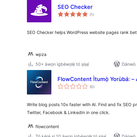
SEO Checker
àpapọ̀
(1
)
àwọn
ìbò
SEO Checker helps WordPress website pages rank bett
wpza
50+ àwọn ìgbéwọlẹ̀ tó ṣiṣẹ́
Dánwò p
FlowContent Ìtumọ̀ Yorùbá: – 
àpapọ̀
(0
)
àwọn
ìbò
Write blog posts 10x faster with AI. Find and fix SEO p
Twitter, Facebook & LinkedIn in one click.
flowcontent
Tó kéré sí 10 àwọn ìgbéwọlẹ̀ tó ṣiṣẹ́
Dánwò p