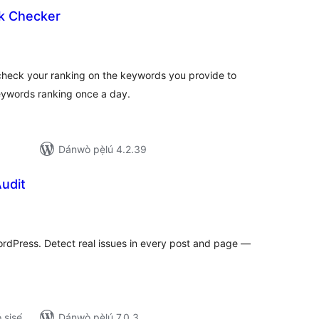
k Checker
apọ̀
wọn
ò
heck your ranking on the keywords you provide to
eywords ranking once a day.
Dánwò pẹ̀lú 4.2.39
udit
apọ̀
wọn
ò
rdPress. Detect real issues in every post and page —
ṣiṣẹ́
Dánwò pẹ̀lú 7.0.3