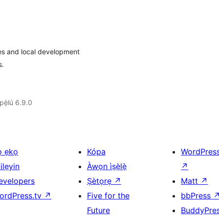
es and local development
s.
ẹ̀lú 6.9.0
ọ ẹkọ
Kópa
WordPres
ilẹyin
Àwọn ìṣẹ̀lẹ̀
↗
evelopers
Ṣètọrẹ
↗
Matt
↗
ordPress.tv
↗
Five for the
bbPress
Future
BuddyPre