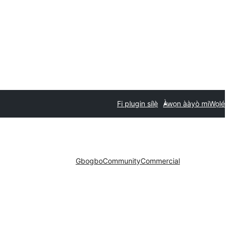
Fi plugin sílẹ̀
Àwọn ààyò mi
Wọlé
Gbogbo
Community
Commercial