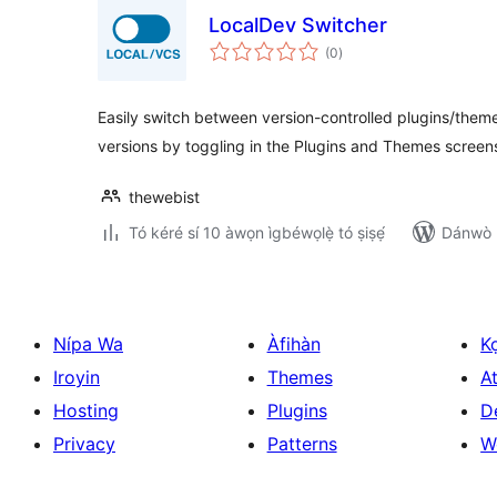
LocalDev Switcher
àpapọ̀
(0
)
àwọn
ìbò
Easily switch between version-controlled plugins/them
versions by toggling in the Plugins and Themes screen
thewebist
Tó kéré sí 10 àwọn ìgbéwọlẹ̀ tó ṣiṣẹ́
Dánwò p
Nípa Wa
Àfihàn
K
Iroyin
Themes
At
Hosting
Plugins
D
Privacy
Patterns
W