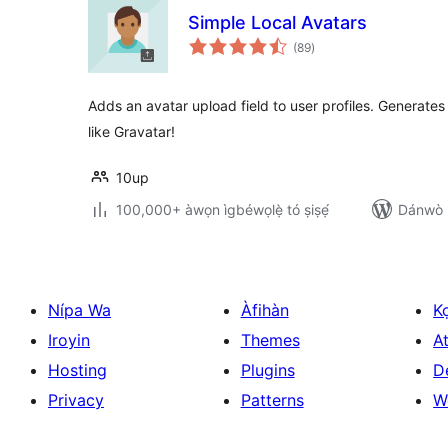
Simple Local Avatars
àpapọ̀
(89
)
àwọn
ìbò
Adds an avatar upload field to user profiles. Generate
like Gravatar!
10up
100,000+ àwọn ìgbéwọlẹ̀ tó ṣiṣẹ́
Dánwò p
Nípa Wa
Àfihàn
K
Iroyin
Themes
At
Hosting
Plugins
D
Privacy
Patterns
W