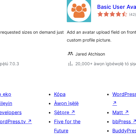
Basic User Ava
(42
)
s requested sizes on demand just
Add an avatar upload field on fron
custom profile picture.
Jared Atchison
ẹ̀lú 7.0.3
20,000+ àwọn ìgbéwọlẹ̀ tó ṣiṣẹ
ọ ẹkọ
Kópa
WordPres
ilẹyin
Àwọn ìṣẹ̀lẹ̀
↗
evelopers
Ṣètọrẹ
↗
Matt
↗
ordPress.tv
↗
Five for the
bbPress
Future
BuddyPre