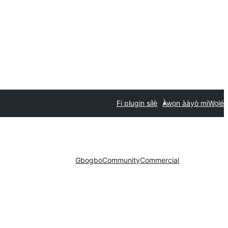
Fi plugin sílẹ̀
Àwọn ààyò mi
Wọlé
Gbogbo
Community
Commercial