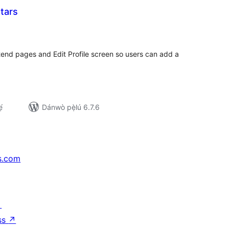
tars
àpapọ̀
àwọn
ìbò
tend pages and Edit Profile screen so users can add a
́
Dánwò pẹ̀lú 6.7.6
s.com
↗
ss
↗