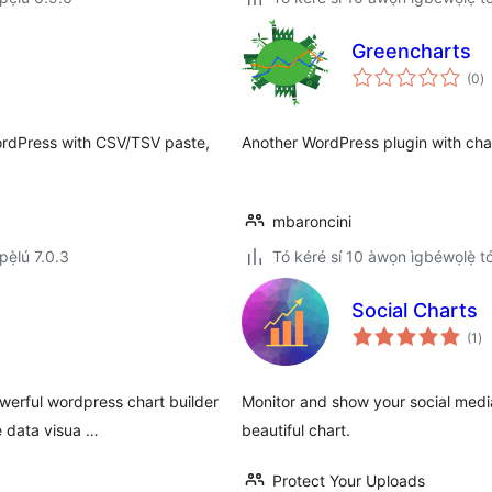
Greencharts
àp
(0
)
à
ìb
WordPress with CSV/TSV paste,
Another WordPress plugin with chart
mbaroncini
ẹ̀lú 7.0.3
Tó kéré sí 10 àwọn ìgbéwọlẹ̀ tó 
Social Charts
àp
(1
)
à
ìb
owerful wordpress chart builder
Monitor and show your social media
 data visua …
beautiful chart.
Protect Your Uploads