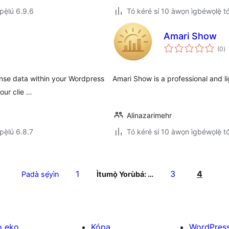
ẹ̀lú 6.9.6
Tó kéré sí 10 àwọn ìgbéwọlẹ̀ tó 
Amari Show
àp
(0
)
à
ìb
ense data within your Wordpress
Amari Show is a professional and l
our clie …
Alinazarimehr
ẹ̀lú 6.8.7
Tó kéré sí 10 àwọn ìgbéwọlẹ̀ tó 
1
3
4
Padà sẹ́yìn
Ìtumọ̀ Yorùbá: …
ọ ẹkọ
Kópa
WordPres