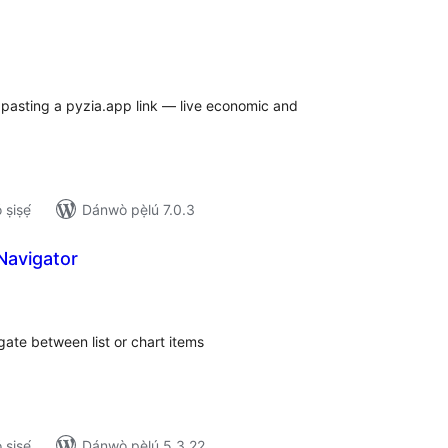
apọ̀
wọn
ò
 pasting a pyzia.app link — live economic and
ṣiṣẹ́
Dánwò pẹ̀lú 7.0.3
Navigator
apọ̀
wọn
ò
gate between list or chart items
ṣiṣẹ́
Dánwò pẹ̀lú 5.3.22