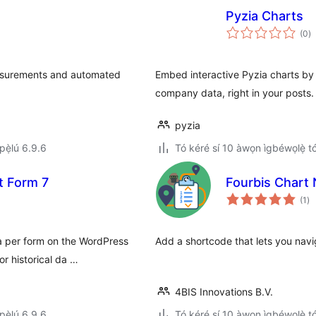
Pyzia Charts
àp
(0
)
à
ìb
easurements and automated
Embed interactive Pyzia charts by
company data, right in your posts.
pyzia
ẹ̀lú 6.9.6
Tó kéré sí 10 àwọn ìgbéwọlẹ̀ tó 
t Form 7
Fourbis Chart 
àp
(1
)
à
ìb
a per form on the WordPress
Add a shortcode that lets you navi
r historical da …
4BIS Innovations B.V.
ẹ̀lú 6.9.6
Tó kéré sí 10 àwọn ìgbéwọlẹ̀ tó 