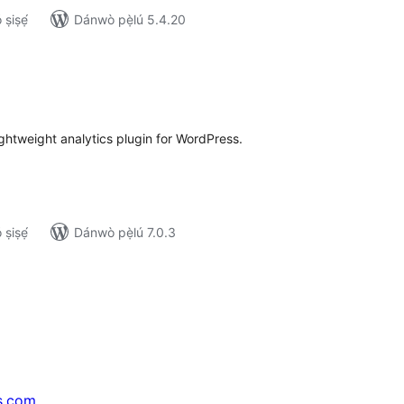
ṣiṣẹ́
Dánwò pẹ̀lú 5.4.20
apọ̀
wọn
ò
ightweight analytics plugin for WordPress.
ṣiṣẹ́
Dánwò pẹ̀lú 7.0.3
s.com