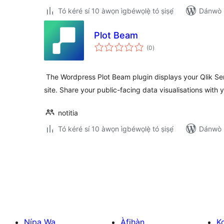
Tó kéré sí 10 àwọn ìgbéwọlẹ̀ tó ṣiṣẹ́
Dánwò p
Plot Beam
àpapọ̀
(0
)
àwọn
ìbò
​ The Wordpress Plot Beam plugin displays your Qlik S
site. Share your public-facing data visualisations with y
notitia
Tó kéré sí 10 àwọn ìgbéwọlẹ̀ tó ṣiṣẹ́
Dánwò p
Àwọn
àtẹ̀jáde
pagination
Nípa Wa
Àfihàn
K