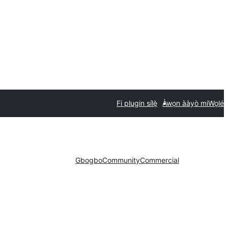
Fi plugin sílẹ̀
Àwọn ààyò mi
Wọlé
Gbogbo
Community
Commercial