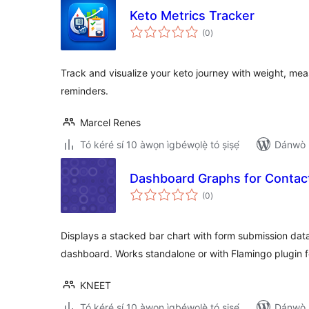
Keto Metrics Tracker
àpapọ̀
(0
)
àwọn
ìbò
Track and visualize your keto journey with weight, m
reminders.
Marcel Renes
Tó kéré sí 10 àwọn ìgbéwọlẹ̀ tó ṣiṣẹ́
Dánwò p
Dashboard Graphs for Contac
àpapọ̀
(0
)
àwọn
ìbò
Displays a stacked bar chart with form submission dat
dashboard. Works standalone or with Flamingo plugin fo
KNEET
Tó kéré sí 10 àwọn ìgbéwọlẹ̀ tó ṣiṣẹ́
Dánwò p