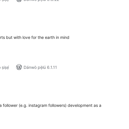
apọ̀
wọn
ò
s but with love for the earth in mind
ṣiṣẹ́
Dánwò pẹ̀lú 6.1.11
apọ̀
wọn
ò
 follower (e.g. instagram followers) development as a