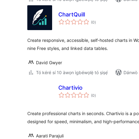
ChartQuill
àpapọ̀
(0
)
àwọn
ìbò
Create responsive, accessible, self-hosted charts in 
nine Free styles, and linked data tables.
David Gwyer
Tó kéré sí 10 àwọn ìgbéwọlẹ̀ tó ṣiṣẹ́
Dánwò p
Chartivio
àpapọ̀
(0
)
àwọn
ìbò
Create professional charts in seconds. Chartivio is a p
designed for speed, minimalism, and high-performance
Aarati Parajuli