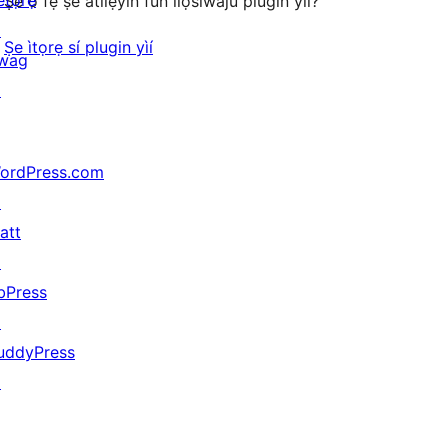
ètọrẹ
Ṣé o fẹ́ ṣe àtìlẹ́yìn fún ìlọsíwájú plugin yìí?
↗
Ṣe ìtọrẹ sí plugin yìí
wag
↗
ordPress.com
↗
att
↗
bPress
↗
uddyPress
↗