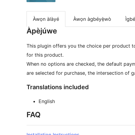
Àwọn àlàyé
Àwọn àgbéyẹ̀wò
Ìgbé
Àpèjúwe
This plugin offers you the choice per product 
for this product.
When no options are checked, the default paym
are selected for purchase, the intersection of
Translations included
English
FAQ
Installation Instructions