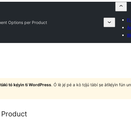
Fi
ent Options per Product
À
W
àtàkì tó kẹ́yìn ti WordPress
. Ó lè jẹ́ pé a kò tọ́jú tàbí ṣe àtìlẹ́yìn fún 
 Product