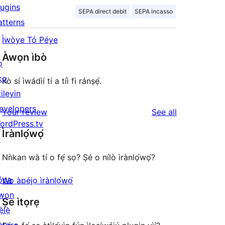
lugins
SEPA direct debit
SEPA incasso
atterns
Ìwòye Tó Péye
Àwọn ìbò
ọ
kọ
Kò sí ìwádìí tí a tíì fi ránṣẹ́.
ilẹyin
evelopers
reviews
Your review
See all
ordPress.tv
Ìrànlọ́wọ́
↗
Nǹkan wà tí o fẹ́ sọ? Ṣé o nílò ìrànlọ́wọ́?
ópa
Wo àpéjọ ìrànlọ́wọ́
wọn
Ṣe ìtọrẹ
ẹ̀lẹ̀