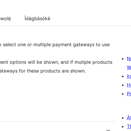
wọlẹ̀
Ìdàgbàsókè
to select one or multiple payment gateways to use
N
ent options will be shown, and if mutiple products
W
 gateways for these products are shown.
Ir
H
P
À
T