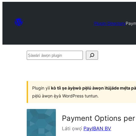
Plugin Directory
Paym
Ṣàwárí
àwọn
plugin
Plugin yìí
kò tíì ṣe àyẹ̀wò pẹ̀lú àwọn ìtújáde mẹ́ta p
pẹ̀lú àwọn ẹ̀yà WordPress tuntun.
Payment Options per
Láti ọwọ́
PayIBAN BV