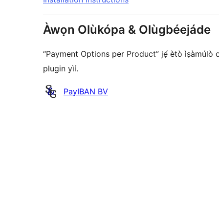
Àwọn Olùkópa & Olùgbéejáde
“Payment Options per Product” jẹ́ ètò ìṣàmúlò orí
plugin yìí.
Àwọn
PayIBAN BV
Olùkópa