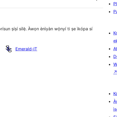
P
P
sun ṣíṣí sílẹ̀. Àwọn ènìyàn wọ̀nyí ti ṣe ìkópa sí
K
ẹ
At
Emerald-IT
D
W
K
À
ìṣ