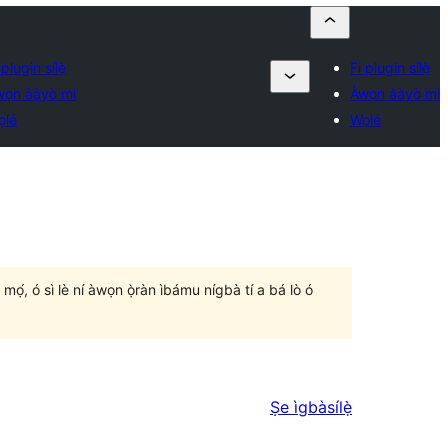
 plugin sílẹ̀
Fi plugin sílẹ̀
wọn ààyò mi
Àwọn ààyò mi
ọlé
Wọlé
un mọ́, ó sì lè ní àwọn ọ̀ràn ìbámu nígbà tí a bá lò ó
Ṣe ìgbàsílẹ̀