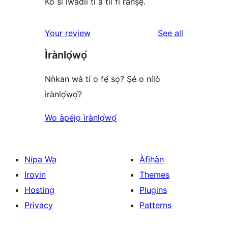
Kò sí ìwádìí tí a tíì fi ránṣẹ́.
reviews
Your review
See all
Ìrànlọ́wọ́
Nǹkan wà tí o fẹ́ sọ? Ṣé o nílò
ìrànlọ́wọ́?
Wo àpéjọ ìrànlọ́wọ́
Nípa Wa
Àfihàn
Iroyin
Themes
Hosting
Plugins
Privacy
Patterns