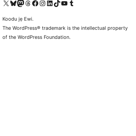
Ṣabẹwo sí àkàùntù X (Twitter tẹ́lẹ̀) wa
Bẹwo akanti Bluesky wa
Lọ sí àkáǹtì Mastodon wa
Bẹwo akanti Threads wa
Ṣabẹwo si Facebook wa
Visit our Instagram account
Visit our LinkedIn account
Bẹwo akanti TikTok wa
Visit our YouTube channel
Bẹwo akanti Tumblr wa
Koodu jẹ Ewi.
The WordPress® trademark is the intellectual property
of the WordPress Foundation.