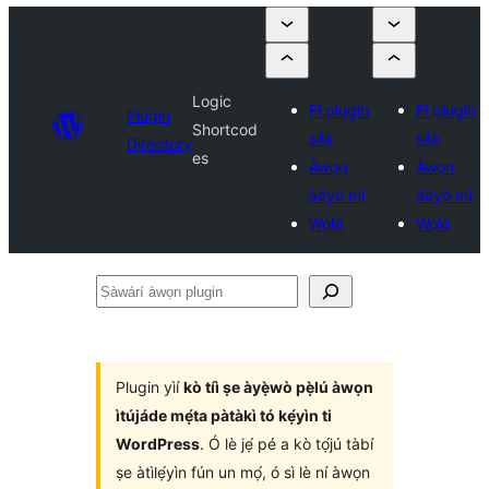
Logic
Fi plugin
Fi plugin
Plugin
Shortcod
sílẹ̀
sílẹ̀
Directory
es
Àwọn
Àwọn
ààyò mi
ààyò mi
Wọlé
Wọlé
Ṣàwárí
àwọn
plugin
Plugin yìí
kò tíì ṣe àyẹ̀wò pẹ̀lú àwọn
ìtújáde mẹ́ta pàtàkì tó kẹ́yìn ti
WordPress
. Ó lè jẹ́ pé a kò tọ́jú tàbí
ṣe àtìlẹ́yìn fún un mọ́, ó sì lè ní àwọn