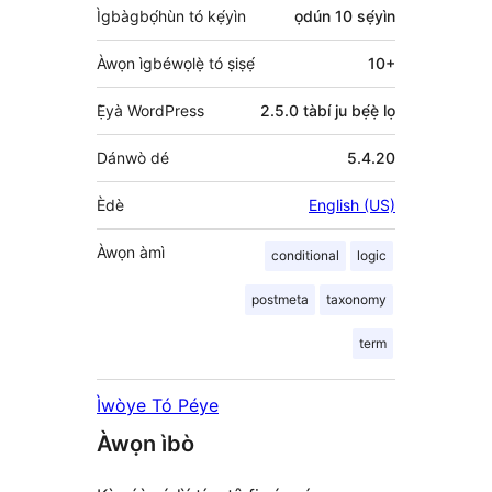
Ìgbàgbọ́hùn tó kẹ́yìn
ọdún 10
sẹ́yìn
Àwọn ìgbéwọlẹ̀ tó ṣiṣẹ́
10+
Ẹ̀yà WordPress
2.5.0 tàbí ju bẹ́ẹ̀ lọ
Dánwò dé
5.4.20
Èdè
English (US)
Àwọn àmì
conditional
logic
postmeta
taxonomy
term
Ìwòye Tó Péye
Àwọn ìbò