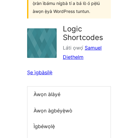
ọ̀ràn ìbámu nígbà tí a bá lò ó pẹ̀lú
àwọn ẹ̀yà WordPress tuntun.
Logic
Shortcodes
Láti ọwọ́
Samuel
Diethelm
Ṣe ìgbàsílẹ̀
Àwọn àlàyé
Àwọn àgbéyẹ̀wò
Ìgbéwọlẹ̀