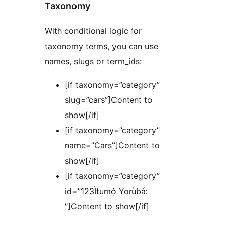
Taxonomy
With conditional logic for
taxonomy terms, you can use
names, slugs or term_ids:
[if taxonomy=”category”
slug=”cars”]Content to
show[/if]
[if taxonomy=”category”
name=”Cars”]Content to
show[/if]
[if taxonomy=”category”
id=”123Ìtumọ̀ Yorùbá:
″]Content to show[/if]