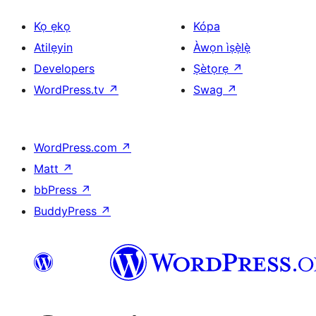
Kọ ẹkọ
Kópa
Atilẹyin
Àwọn ìṣẹ̀lẹ̀
Developers
Ṣètọrẹ
↗
WordPress.tv
↗
Swag
↗
WordPress.com
↗
Matt
↗
bbPress
↗
BuddyPress
↗