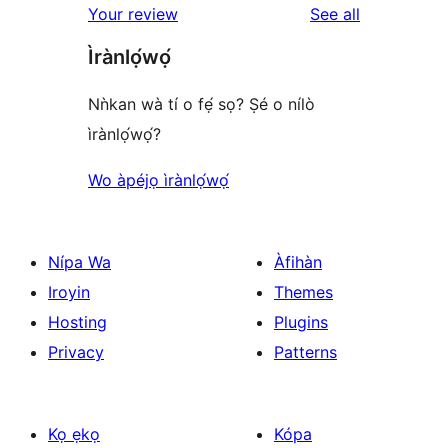
reviews
reviews
Your review
See all
star
Ìrànlọ́wọ́
reviews
Nǹkan wà tí o fẹ́ sọ? Ṣé o nílò
ìrànlọ́wọ́?
Wo àpéjọ ìrànlọ́wọ́
Nípa Wa
Àfihàn
Iroyin
Themes
Hosting
Plugins
Privacy
Patterns
Kọ ẹkọ
Kópa