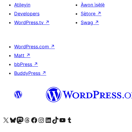
Atilẹyin
Àwọn ìṣẹ̀lẹ̀
Developers
Ṣètọrẹ
↗
WordPress.tv
↗
Swag
↗
WordPress.com
↗
Matt
↗
bbPress
↗
BuddyPress
↗
Ṣabẹwo sí àkàùntù X (Twitter tẹ́lẹ̀) wa
Bẹwo akanti Bluesky wa
Lọ sí àkáǹtì Mastodon wa
Bẹwo akanti Threads wa
Ṣabẹwo si Facebook wa
Visit our Instagram account
Visit our LinkedIn account
Bẹwo akanti TikTok wa
Visit our YouTube channel
Bẹwo akanti Tumblr wa