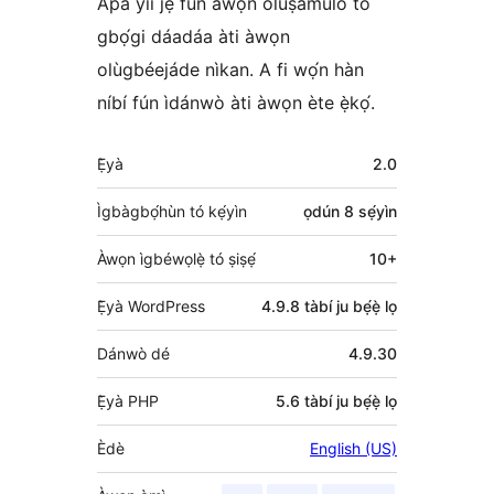
Apá yìí jẹ́ fún àwọn olùṣamúlò tó
gbọ́gi dáadáa àti àwọn
olùgbéejáde nìkan. A fi wọ́n hàn
níbí fún ìdánwò àti àwọn ète ẹ̀kọ́.
Àkójọpọ̀
Ẹ̀yà
2.0
Meta
Ìgbàgbọ́hùn tó kẹ́yìn
ọdún 8
sẹ́yìn
Àwọn ìgbéwọlẹ̀ tó ṣiṣẹ́
10+
Ẹ̀yà WordPress
4.9.8 tàbí ju bẹ́ẹ̀ lọ
Dánwò dé
4.9.30
Ẹ̀yà PHP
5.6 tàbí ju bẹ́ẹ̀ lọ
Èdè
English (US)