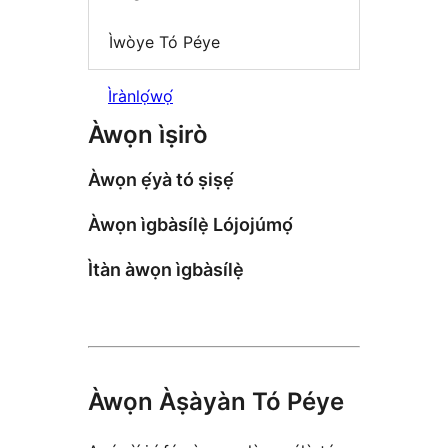
Ìwòye Tó Péye
Ìrànlọ́wọ́
Àwọn ìṣirò
Àwọn ẹ́yà tó ṣiṣẹ́
Àwọn ìgbàsílẹ̀ Lójojúmọ́
Ìtàn àwọn ìgbàsílẹ̀
Àwọn Àṣàyàn Tó Péye