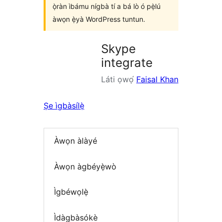
ọ̀ràn ìbámu nígbà tí a bá lò ó pẹ̀lú
àwọn ẹ̀yà WordPress tuntun.
Skype
integrate
Láti ọwọ́
Faisal Khan
Ṣe ìgbàsílẹ̀
Àwọn àlàyé
Àwọn àgbéyẹ̀wò
Ìgbéwọlẹ̀
Ìdàgbàsókè