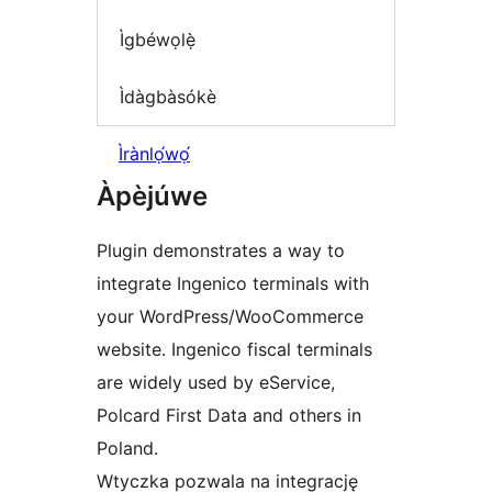
Ìgbéwọlẹ̀
Ìdàgbàsókè
Ìrànlọ́wọ́
Àpèjúwe
Plugin demonstrates a way to
integrate Ingenico terminals with
your WordPress/WooCommerce
website. Ingenico fiscal terminals
are widely used by eService,
Polcard First Data and others in
Poland.
Wtyczka pozwala na integrację