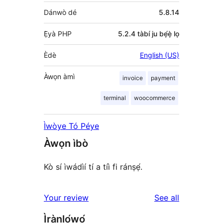
Dánwò dé
5.8.14
Ẹ̀yà PHP
5.2.4 tàbí ju bẹ́ẹ̀ lọ
Èdè
English (US)
Àwọn àmì
invoice
payment
terminal
woocommerce
Ìwòye Tó Péye
Àwọn ìbò
Kò sí ìwádìí tí a tíì fi ránṣẹ́.
reviews
Your review
See all
Ìrànlọ́wọ́