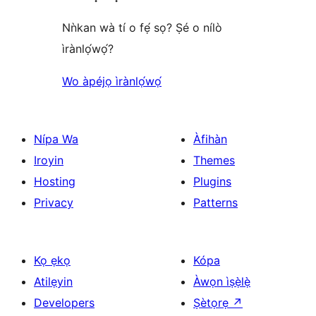
Nǹkan wà tí o fẹ́ sọ? Ṣé o nílò
ìrànlọ́wọ́?
Wo àpéjọ ìrànlọ́wọ́
Nípa Wa
Àfihàn
Iroyin
Themes
Hosting
Plugins
Privacy
Patterns
Kọ ẹkọ
Kópa
Atilẹyin
Àwọn ìṣẹ̀lẹ̀
Developers
Ṣètọrẹ
↗