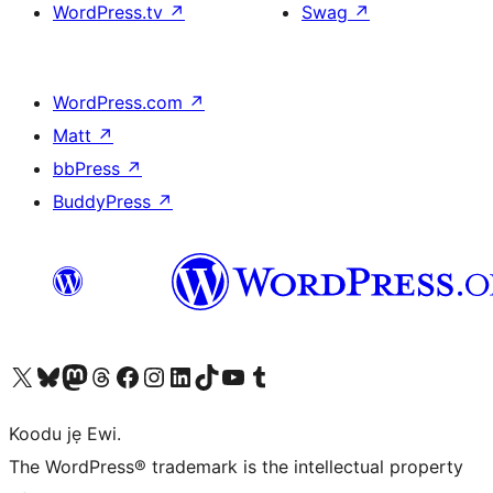
WordPress.tv
↗
Swag
↗
WordPress.com
↗
Matt
↗
bbPress
↗
BuddyPress
↗
Ṣabẹwo sí àkàùntù X (Twitter tẹ́lẹ̀) wa
Bẹwo akanti Bluesky wa
Lọ sí àkáǹtì Mastodon wa
Bẹwo akanti Threads wa
Ṣabẹwo si Facebook wa
Visit our Instagram account
Visit our LinkedIn account
Bẹwo akanti TikTok wa
Visit our YouTube channel
Bẹwo akanti Tumblr wa
Koodu jẹ Ewi.
The WordPress® trademark is the intellectual property