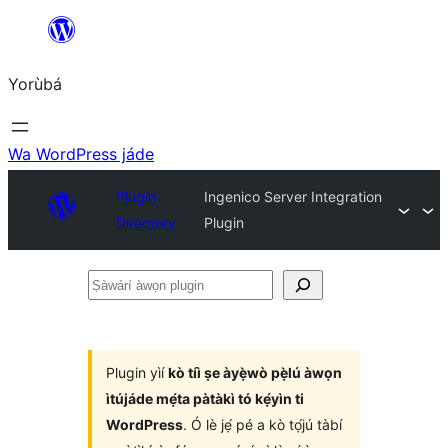
Skip
to
Yorùbá
Àkóónú
Wa WordPress jáde
Plugin
Ingenico Server Integration
Directory
Plugin
Ṣàwárí
àwọn
plugin
Plugin yìí
kò tíì ṣe àyẹ̀wò pẹ̀lú àwọn
ìtújáde mẹ́ta pàtàkì tó kẹ́yìn ti
WordPress
. Ó lè jẹ́ pé a kò tọ́jú tàbí