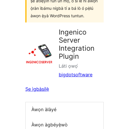
ṣe àtìlẹ́yìn fún un mọ́, ó sì lè ní àwọn
ọ̀ràn ìbámu nígbà tí a bá lò ó pẹ̀lú
àwọn ẹ̀yà WordPress tuntun.
Ingenico
Server
Integration
Plugin
Láti ọwọ́
bigdotsoftware
Ṣe ìgbàsílẹ̀
Àwọn àlàyé
Àwọn àgbéyẹ̀wò