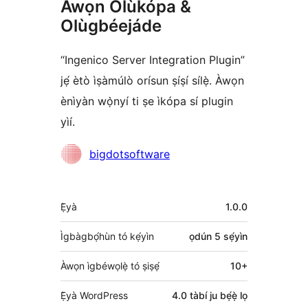
Àwọn Olùkópa &
Olùgbéejáde
“Ingenico Server Integration Plugin”
jẹ́ ètò ìṣàmúlò orísun ṣíṣí sílẹ̀. Àwọn
ènìyàn wọ̀nyí ti ṣe ìkópa sí plugin
yìí.
Àwọn
bigdotsoftware
Olùkópa
Àkójọpọ̀
Ẹ̀yà
1.0.0
Meta
Ìgbàgbọ́hùn tó kẹ́yìn
ọdún 5
sẹ́yìn
Àwọn ìgbéwọlẹ̀ tó ṣiṣẹ́
10+
Ẹ̀yà WordPress
4.0 tàbí ju bẹ́ẹ̀ lọ