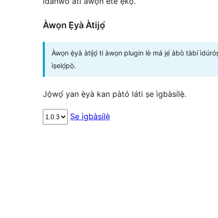
ìdánwò àti àwọn ète ẹ̀kọ́.
Àwọn Ẹ̀yà Àtijọ́
Àwọn ẹ̀yà àtijọ́ ti àwọn plugin lè má jẹ́ àbò tàbí ìdúró
ìṣelọ́pọ̀.
Jọ̀wọ́ yan ẹ̀yà kan pàtó láti ṣe ìgbàsílẹ̀.
Ṣe ìgbàsílẹ̀