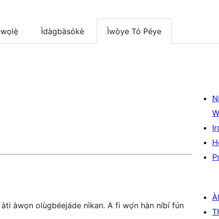
wọlẹ̀
Ìdàgbàsókè
Ìwòye Tó Péye
N
W
Ir
H
P
À
 àti àwọn olùgbéejáde nìkan. A fi wọ́n hàn níbí fún
T