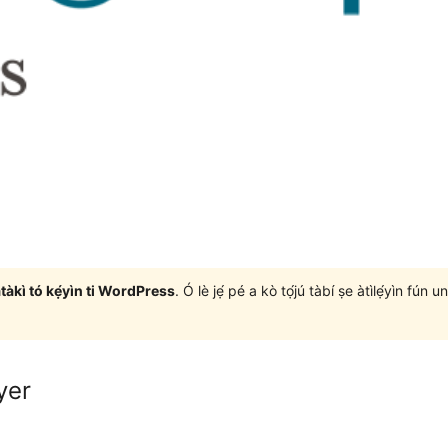
àtàkì tó kẹ́yìn ti WordPress
. Ó lè jẹ́ pé a kò tọ́jú tàbí ṣe àtìlẹ́yìn fún 
yer