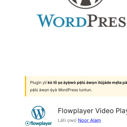
Plugin yìí
kò tíì ṣe àyẹ̀wò pẹ̀lú àwọn ìtújáde mẹ́ta p
pẹ̀lú àwọn ẹ̀yà WordPress tuntun.
Flowplayer Video Pla
Láti ọwọ́
Noor Alam