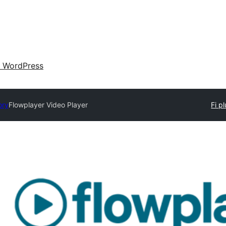
 WordPress
ory
Flowplayer Video Player
Fi pl