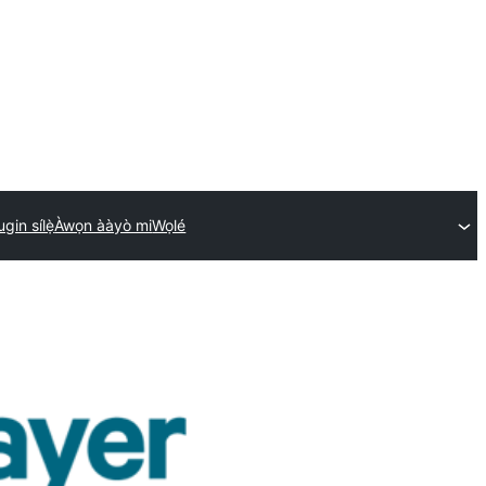
ugin sílẹ̀
Àwọn ààyò mi
Wọlé