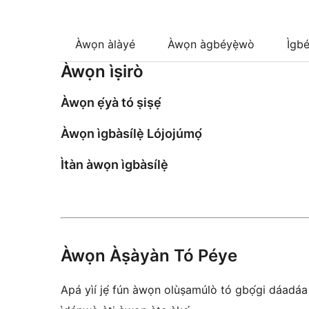
Àwọn àlàyé
Àwọn àgbéyẹ̀wò
Ìgbé
Àwọn ìṣirò
Àwọn ẹ́yà tó ṣiṣẹ́
Àwọn ìgbàsílẹ̀ Lójojúmọ́
Ìtàn àwọn ìgbàsílẹ̀
Àwọn Àṣàyàn Tó Péye
Apá yìí jẹ́ fún àwọn olùṣamúlò tó gbọ́gi dáadáa