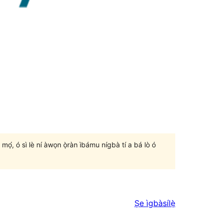
un mọ́, ó sì lè ní àwọn ọ̀ràn ìbámu nígbà tí a bá lò ó
Ṣe ìgbàsílẹ̀