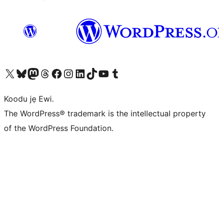
Ṣabẹwo sí àkàùntù X (Twitter tẹ́lẹ̀) wa
Bẹwo akanti Bluesky wa
Lọ sí àkáǹtì Mastodon wa
Bẹwo akanti Threads wa
Ṣabẹwo si Facebook wa
Visit our Instagram account
Visit our LinkedIn account
Bẹwo akanti TikTok wa
Visit our YouTube channel
Bẹwo akanti Tumblr wa
Koodu jẹ Ewi.
The WordPress® trademark is the intellectual property
of the WordPress Foundation.