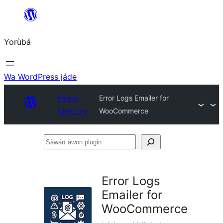
Skip
to
Yorùbá
Àkóónú
Wa WordPress jáde
Plugin
Error Logs Emailer for
Directory
WooCommerce
Ṣàwárí
àwọn
plugin
Error Logs
Emailer for
WooCommerce