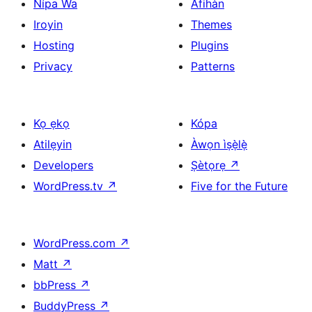
Nípa Wa
Àfihàn
Iroyin
Themes
Hosting
Plugins
Privacy
Patterns
Kọ ẹkọ
Kópa
Atilẹyin
Àwọn ìṣẹ̀lẹ̀
Developers
Ṣètọrẹ
↗
WordPress.tv
↗
Five for the Future
WordPress.com
↗
Matt
↗
bbPress
↗
BuddyPress
↗