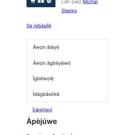
Láti ọwọ́
Michal
Slepko
Ṣe ìgbàsílẹ̀
Àwọn àlàyé
Àwọn àgbéyẹ̀wò
Ìgbéwọlẹ̀
Ìdàgbàsókè
Ìrànlọ́wọ́
Àpèjúwe