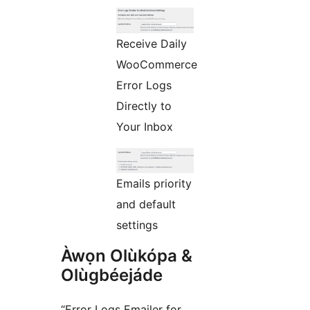
Receive Daily
WooCommerce
Error Logs
Directly to
Your Inbox
Emails priority
and default
settings
Àwọn Olùkópa &
Olùgbéejáde
“Error Logs Emailer for