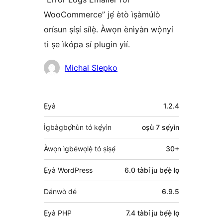
WooCommerce” jẹ́ ètò ìṣàmúlò
orísun ṣíṣí sílẹ̀. Àwọn ènìyàn wọ̀nyí
ti ṣe ìkópa sí plugin yìí.
Àwọn
Michal Slepko
Olùkópa
Àkójọpọ̀
Ẹ̀yà
1.2.4
Meta
Ìgbàgbọ́hùn tó kẹ́yìn
oṣù 7
sẹ́yìn
Àwọn ìgbéwọlẹ̀ tó ṣiṣẹ́
30+
Ẹ̀yà WordPress
6.0 tàbí ju bẹ́ẹ̀ lọ
Dánwò dé
6.9.5
Ẹ̀yà PHP
7.4 tàbí ju bẹ́ẹ̀ lọ