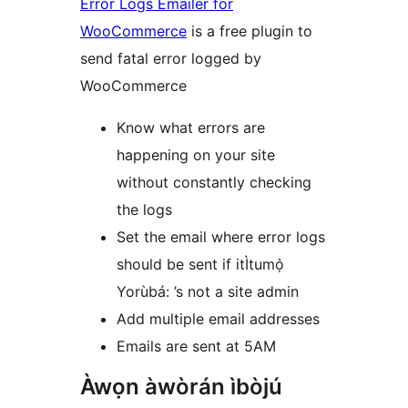
Error Logs Emailer for
WooCommerce
is a free plugin to
send fatal error logged by
WooCommerce
Know what errors are
happening on your site
without constantly checking
the logs
Set the email where error logs
should be sent if itÌtumọ̀
Yorùbá: ’s not a site admin
Add multiple email addresses
Emails are sent at 5AM
Àwọn àwòrán ìbòjú