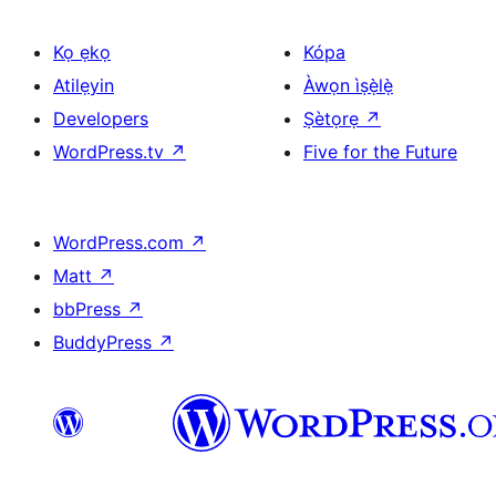
Kọ ẹkọ
Kópa
Atilẹyin
Àwọn ìṣẹ̀lẹ̀
Developers
Ṣètọrẹ
↗
WordPress.tv
↗
Five for the Future
WordPress.com
↗
Matt
↗
bbPress
↗
BuddyPress
↗