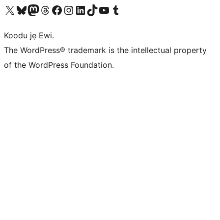
Ṣabẹwo sí àkàùntù X (Twitter tẹ́lẹ̀) wa
Bẹwo akanti Bluesky wa
Lọ sí àkáǹtì Mastodon wa
Bẹwo akanti Threads wa
Ṣabẹwo si Facebook wa
Visit our Instagram account
Visit our LinkedIn account
Bẹwo akanti TikTok wa
Visit our YouTube channel
Bẹwo akanti Tumblr wa
Koodu jẹ Ewi.
The WordPress® trademark is the intellectual property
of the WordPress Foundation.