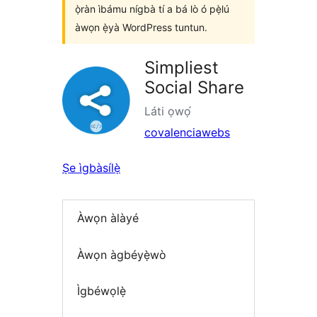
ọ̀ràn ìbámu nígbà tí a bá lò ó pẹ̀lú
àwọn ẹ̀yà WordPress tuntun.
Simpliest
Social Share
Láti ọwọ́
covalenciawebs
Ṣe ìgbàsílẹ̀
Àwọn àlàyé
Àwọn àgbéyẹ̀wò
Ìgbéwọlẹ̀