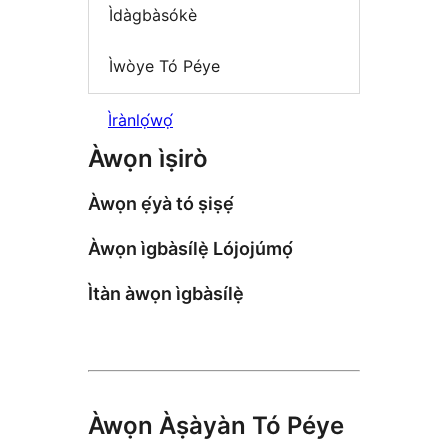
Ìdàgbàsókè
Ìwòye Tó Péye
Ìrànlọ́wọ́
Àwọn ìṣirò
Àwọn ẹ́yà tó ṣiṣẹ́
Àwọn ìgbàsílẹ̀ Lójojúmọ́
Ìtàn àwọn ìgbàsílẹ̀
Àwọn Àṣàyàn Tó Péye