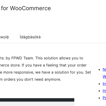
r for WooCommerce
wọlẹ̀
Ìdàgbàsókè
ts: by FPWD Team. This solution allows you to
ce store. If you have a feeling that your order
N
e more responsive, we have a solution for you. Set
W
rom orders you don’t need anymore.
Ir
H
P