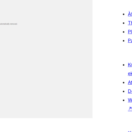
À
T
P
P
K
ẹ
At
D
W