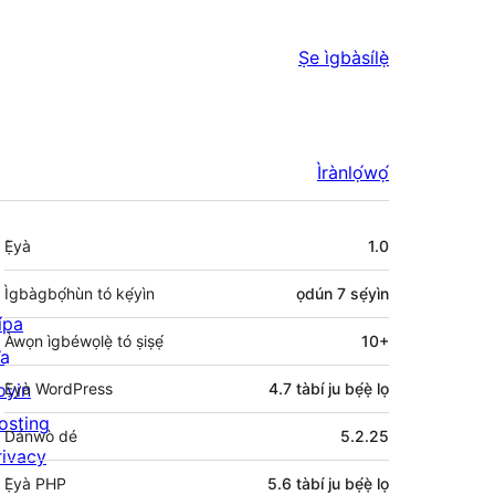
Ṣe ìgbàsílẹ̀
Ìrànlọ́wọ́
Àkójọpọ̀
Ẹ̀yà
1.0
Meta
Ìgbàgbọ́hùn tó kẹ́yìn
ọdún 7
sẹ́yìn
ípa
Àwọn ìgbéwọlẹ̀ tó ṣiṣẹ́
10+
a
oyin
Ẹ̀yà WordPress
4.7 tàbí ju bẹ́ẹ̀ lọ
osting
Dánwò dé
5.2.25
rivacy
Ẹ̀yà PHP
5.6 tàbí ju bẹ́ẹ̀ lọ