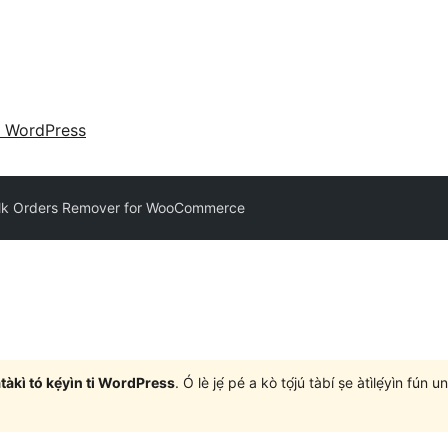
 WordPress
lk Orders Remover for WooCommerce
àtàkì tó kẹ́yìn ti WordPress
. Ó lè jẹ́ pé a kò tọ́jú tàbí ṣe àtìlẹ́yìn fún 