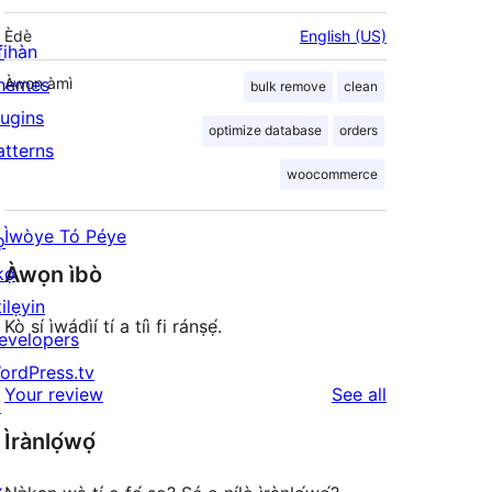
Èdè
English (US)
fihàn
hemes
Àwọn àmì
bulk remove
clean
lugins
optimize database
orders
atterns
woocommerce
Ìwòye Tó Péye
ọ
Àwọn ìbò
kọ
ilẹyin
Kò sí ìwádìí tí a tíì fi ránṣẹ́.
evelopers
ordPress.tv
reviews
Your review
See all
↗
Ìrànlọ́wọ́