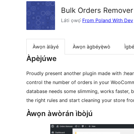
Bulk Orders Remove
Láti ọwọ́
From Poland With Dev
Àwọn àlàyé
Àwọn àgbéyẹ̀wò
Ìgbé
Àpèjúwe
Proudly present another plugin made with :hear
control the number of orders in your WooCommer
database needs some slimming, works faster, b
the right rules and start cleaning your store f
Àwọn àwòrán ìbòjú