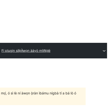
Fi plugin sílẹ̀
Àwọn ààyò mi
Wọlé
un mọ́, ó sì lè ní àwọn ọ̀ràn ìbámu nígbà tí a bá lò ó