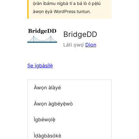
ọ̀ràn ìbámu nígbà tí a bá lò ó pẹ̀lú
àwọn ẹ̀yà WordPress tuntun.
BridgeDD
Láti ọwọ́
Dion
Ṣe ìgbàsílẹ̀
Àwọn àlàyé
Àwọn àgbéyẹ̀wò
Ìgbéwọlẹ̀
Ìdàgbàsókè