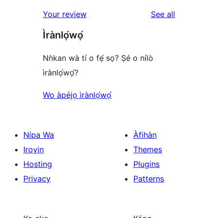
1-
reviews
reviews
Your review
See all
star
Ìrànlọ́wọ́
reviews
Nǹkan wà tí o fẹ́ sọ? Ṣé o nílò
ìrànlọ́wọ́?
Wo àpéjọ ìrànlọ́wọ́
Nípa Wa
Àfihàn
Iroyin
Themes
Hosting
Plugins
Privacy
Patterns