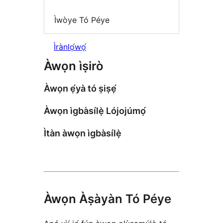
Ìwòye Tó Péye
Ìrànlọ́wọ́
Àwọn ìṣirò
Àwọn ẹ́yà tó ṣiṣẹ́
Àwọn ìgbàsílẹ̀ Lójojúmọ́
Ìtàn àwọn ìgbàsílẹ̀
Àwọn Àṣàyàn Tó Péye