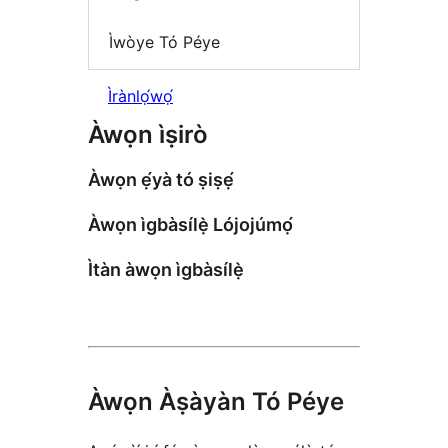
Ìwòye Tó Péye
Ìrànlọ́wọ́
Àwọn ìṣirò
Àwọn ẹ́yà tó ṣiṣẹ́
Àwọn ìgbàsílẹ̀ Lójojúmọ́
Ìtàn àwọn ìgbàsílẹ̀
Àwọn Àṣàyàn Tó Péye