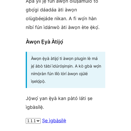
Apá yìí jẹ́ fún àwọn olùṣamúlò tó
gbọ́gi dáadáa àti àwọn
olùgbéejáde nìkan. A fi wọ́n hàn
níbí fún ìdánwò àti àwọn ète ẹ̀kọ́.
Àwọn Ẹ̀yà Àtijọ́
Àwọn ẹ̀yà àtijọ́ ti àwọn plugin lè má
jẹ́ àbò tàbí ìdúróṣinṣin. A kò gbà wọ́n
nímọ̀ràn fún lílò lórí àwọn ojúlé
ìṣelọ́pọ̀.
Jọ̀wọ́ yan ẹ̀yà kan pàtó láti ṣe
ìgbàsílẹ̀.
Ṣe ìgbàsílẹ̀