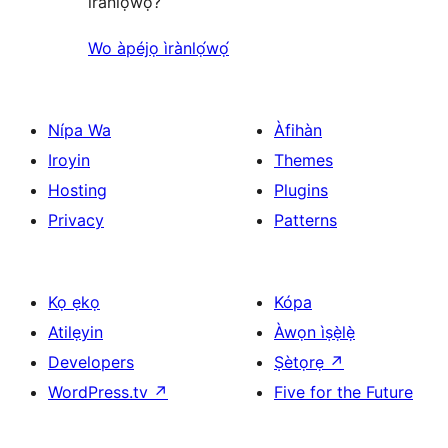
ìrànlọ́wọ́?
Wo àpéjọ ìrànlọ́wọ́
Nípa Wa
Àfihàn
Iroyin
Themes
Hosting
Plugins
Privacy
Patterns
Kọ ẹkọ
Kópa
Atilẹyin
Àwọn ìṣẹ̀lẹ̀
Developers
Ṣètọrẹ
↗
WordPress.tv
↗
Five for the Future