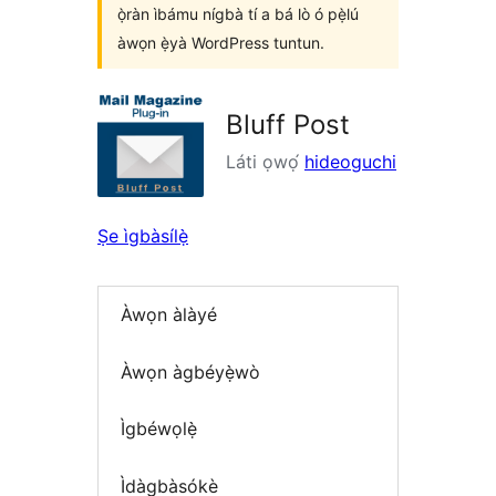
ọ̀ràn ìbámu nígbà tí a bá lò ó pẹ̀lú
àwọn ẹ̀yà WordPress tuntun.
Bluff Post
Láti ọwọ́
hideoguchi
Ṣe ìgbàsílẹ̀
Àwọn àlàyé
Àwọn àgbéyẹ̀wò
Ìgbéwọlẹ̀
Ìdàgbàsókè