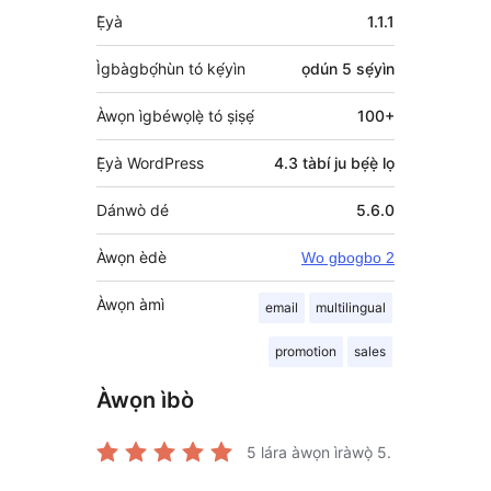
Àkójọpọ̀
Ẹ̀yà
1.1.1
Meta
Ìgbàgbọ́hùn tó kẹ́yìn
ọdún 5
sẹ́yìn
Àwọn ìgbéwọlẹ̀ tó ṣiṣẹ́
100+
Ẹ̀yà WordPress
4.3 tàbí ju bẹ́ẹ̀ lọ
Dánwò dé
5.6.0
Àwọn èdè
Wo gbogbo 2
Àwọn àmì
email
multilingual
promotion
sales
Àwọn ìbò
5
lára àwọn ìràwọ̀ 5.