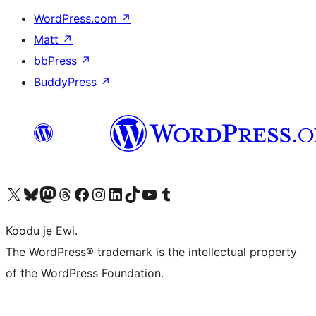
WordPress.com
↗
Matt
↗
bbPress
↗
BuddyPress
↗
Ṣabẹwo sí àkàùntù X (Twitter tẹ́lẹ̀) wa
Bẹwo akanti Bluesky wa
Lọ sí àkáǹtì Mastodon wa
Bẹwo akanti Threads wa
Ṣabẹwo si Facebook wa
Visit our Instagram account
Visit our LinkedIn account
Bẹwo akanti TikTok wa
Visit our YouTube channel
Bẹwo akanti Tumblr wa
Koodu jẹ Ewi.
The WordPress® trademark is the intellectual property
of the WordPress Foundation.