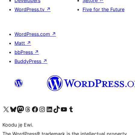
Developers
Ṣètọrẹ
↗
WordPress.tv
↗
Five for the Future
WordPress.com
↗
Matt
↗
bbPress
↗
BuddyPress
↗
Ṣabẹwo sí àkàùntù X (Twitter tẹ́lẹ̀) wa
Bẹwo akanti Bluesky wa
Lọ sí àkáǹtì Mastodon wa
Bẹwo akanti Threads wa
Ṣabẹwo si Facebook wa
Visit our Instagram account
Visit our LinkedIn account
Bẹwo akanti TikTok wa
Visit our YouTube channel
Bẹwo akanti Tumblr wa
Koodu jẹ Ewi.
The WordPress® trademark is the intellectual property