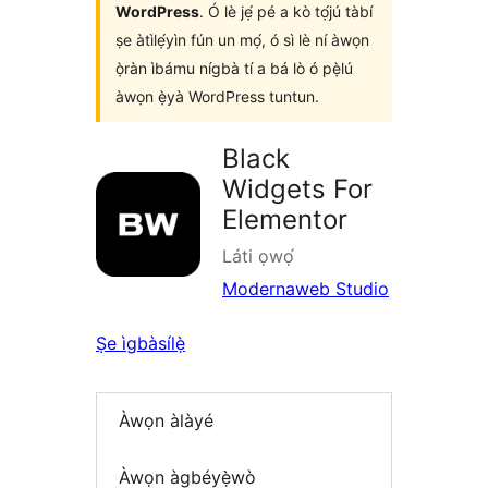
WordPress
. Ó lè jẹ́ pé a kò tọ́jú tàbí
ṣe àtìlẹ́yìn fún un mọ́, ó sì lè ní àwọn
ọ̀ràn ìbámu nígbà tí a bá lò ó pẹ̀lú
àwọn ẹ̀yà WordPress tuntun.
Black
Widgets For
Elementor
Láti ọwọ́
Modernaweb Studio
Ṣe ìgbàsílẹ̀
Àwọn àlàyé
Àwọn àgbéyẹ̀wò