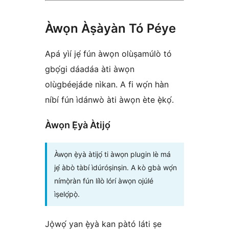
Àwọn Àṣàyàn Tó Péye
Apá yìí jẹ́ fún àwọn olùṣamúlò tó
gbọ́gi dáadáa àti àwọn
olùgbéejáde nìkan. A fi wọ́n hàn
níbí fún ìdánwò àti àwọn ète ẹ̀kọ́.
Àwọn Ẹ̀yà Àtijọ́
Àwọn ẹ̀yà àtijọ́ ti àwọn plugin lè má
jẹ́ àbò tàbí ìdúróṣinṣin. A kò gbà wọ́n
nímọ̀ràn fún lílò lórí àwọn ojúlé
ìṣelọ́pọ̀.
Jọ̀wọ́ yan ẹ̀yà kan pàtó láti ṣe