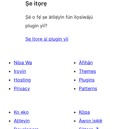
Ṣe ìtọrẹ
Ṣé o fẹ́ ṣe àtìlẹ́yìn fún ìlọsíwájú
plugin yìí?
Ṣe ìtọrẹ sí plugin yìí
Nípa Wa
Àfihàn
Iroyin
Themes
Hosting
Plugins
Privacy
Patterns
Kọ ẹkọ
Kópa
Atilẹyin
Àwọn ìṣẹ̀lẹ̀