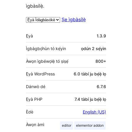
ìgbàsílẹ̀.
Ṣe ìgbàsílẹ̀
Àkójọpọ̀
Ẹ̀yà
1.3.9
Meta
Ìgbàgbọ́hùn tó kẹ́yìn
ọdún 2
sẹ́yìn
Àwọn ìgbéwọlẹ̀ tó ṣiṣẹ́
800+
Ẹ̀yà WordPress
6.0 tàbí ju bẹ́ẹ̀ lọ
Dánwò dé
6.7.6
Ẹ̀yà PHP
7.4 tàbí ju bẹ́ẹ̀ lọ
Èdè
English (US)
Àwọn àmì
editor
elementor addon