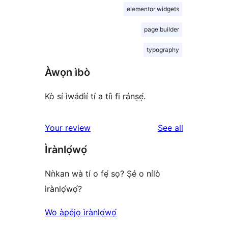
elementor widgets
page builder
typography
Àwọn ìbò
Kò sí ìwádìí tí a tíì fi ránṣẹ́.
reviews
Your review
See all
Ìrànlọ́wọ́
Nǹkan wà tí o fẹ́ sọ? Ṣé o nílò
ìrànlọ́wọ́?
Wo àpéjọ ìrànlọ́wọ́