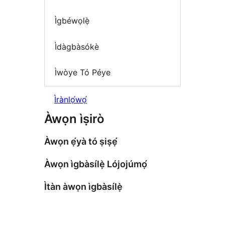
Ìgbéwọlẹ̀
Ìdàgbàsókè
Ìwòye Tó Péye
Ìrànlọ́wọ́
Àwọn ìṣirò
Àwọn ẹ́yà tó ṣiṣẹ́
Àwọn ìgbàsílẹ̀ Lójojúmọ́
Ìtàn àwọn ìgbàsílẹ̀