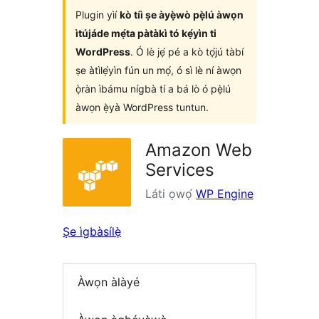
Plugin yìí
kò tíì ṣe àyẹ̀wò pẹ̀lú àwọn
ìtújáde mẹ́ta pàtàkì tó kẹ́yìn ti
WordPress
. Ó lè jẹ́ pé a kò tọ́jú tàbí
ṣe àtìlẹ́yìn fún un mọ́, ó sì lè ní àwọn
ọ̀ràn ìbámu nígbà tí a bá lò ó pẹ̀lú
àwọn ẹ̀yà WordPress tuntun.
Amazon Web
Services
Láti ọwọ́
WP Engine
Ṣe ìgbàsílẹ̀
Àwọn àlàyé