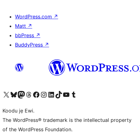
WordPress.com
↗
Matt
↗
bbPress
↗
BuddyPress
↗
Ṣabẹwo sí àkàùntù X (Twitter tẹ́lẹ̀) wa
Bẹwo akanti Bluesky wa
Lọ sí àkáǹtì Mastodon wa
Bẹwo akanti Threads wa
Ṣabẹwo si Facebook wa
Visit our Instagram account
Visit our LinkedIn account
Bẹwo akanti TikTok wa
Visit our YouTube channel
Bẹwo akanti Tumblr wa
Koodu jẹ Ewi.
The WordPress® trademark is the intellectual property
of the WordPress Foundation.