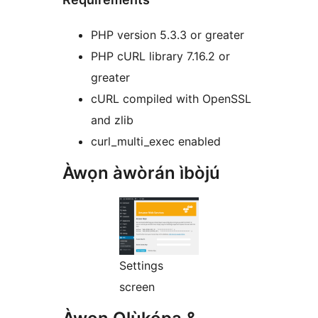
PHP version 5.3.3 or greater
PHP cURL library 7.16.2 or
greater
cURL compiled with OpenSSL
and zlib
curl_multi_exec enabled
Àwọn àwòrán ìbòjú
Settings
screen