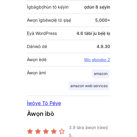
Ìgbàgbọ́hùn tó kẹ́yìn
ọdún 8
sẹ́yìn
Àwọn ìgbéwọlẹ̀ tó ṣiṣẹ́
5,000+
Ẹ̀yà WordPress
4.6 tàbí ju bẹ́ẹ̀ lọ
Dánwò dé
4.9.30
Àwọn èdè
Wo gbogbo 2
Àwọn àmì
amazon
amazon web services
Ìwòye Tó Péye
Àwọn ìbò
3.9
lára àwọn ìràwọ̀
5.