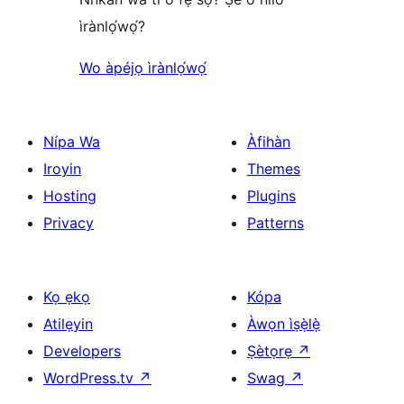
ìrànlọ́wọ́?
Wo àpéjọ ìrànlọ́wọ́
Nípa Wa
Àfihàn
Iroyin
Themes
Hosting
Plugins
Privacy
Patterns
Kọ ẹkọ
Kópa
Atilẹyin
Àwọn ìṣẹ̀lẹ̀
Developers
Ṣètọrẹ
↗
WordPress.tv
↗
Swag
↗