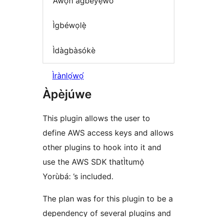
Àwọn àgbéyẹ̀wò
Ìgbéwọlẹ̀
Ìdàgbàsókè
Ìrànlọ́wọ́
Àpèjúwe
This plugin allows the user to
define AWS access keys and allows
other plugins to hook into it and
use the AWS SDK thatÌtumọ̀
Yorùbá: ’s included.
The plan was for this plugin to be a
dependency of several plugins and