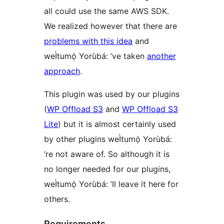
all could use the same AWS SDK.
We realized however that there are
problems with this idea
and
weÌtumọ̀ Yorùbá: ’ve taken
another
approach
.
This plugin was used by our plugins
(
WP Offload S3
and
WP Offload S3
Lite
) but it is almost certainly used
by other plugins weÌtumọ̀ Yorùbá:
’re not aware of. So although it is
no longer needed for our plugins,
weÌtumọ̀ Yorùbá: ’ll leave it here for
others.
Requirements