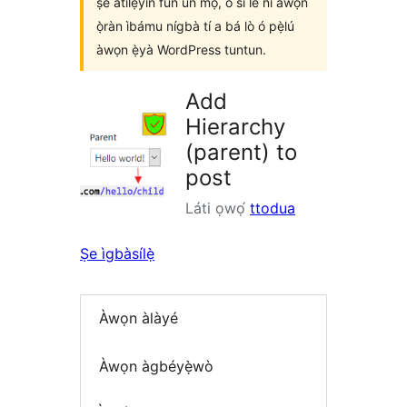
ṣe àtìlẹ́yìn fún un mọ́, ó sì lè ní àwọn
ọ̀ràn ìbámu nígbà tí a bá lò ó pẹ̀lú
àwọn ẹ̀yà WordPress tuntun.
Add
Hierarchy
(parent) to
post
Láti ọwọ́
ttodua
Ṣe ìgbàsílẹ̀
Àwọn àlàyé
Àwọn àgbéyẹ̀wò