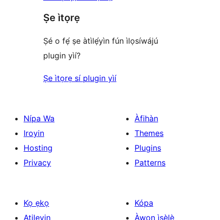
Ṣe ìtọrẹ
Ṣé o fẹ́ ṣe àtìlẹ́yìn fún ìlọsíwájú
plugin yìí?
Ṣe ìtọrẹ sí plugin yìí
Nípa Wa
Àfihàn
Iroyin
Themes
Hosting
Plugins
Privacy
Patterns
Kọ ẹkọ
Kópa
Atilẹyin
Àwọn ìṣẹ̀lẹ̀