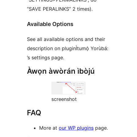
“SAVE PERALINKS” 2 times).
Available Options
See all available options and their
description on pluginÌtumọ̀ Yorùbá:
’s settings page.
Àwọn àwòrán ìbòjú
screenshot
FAQ
More at
our WP plugins
page.