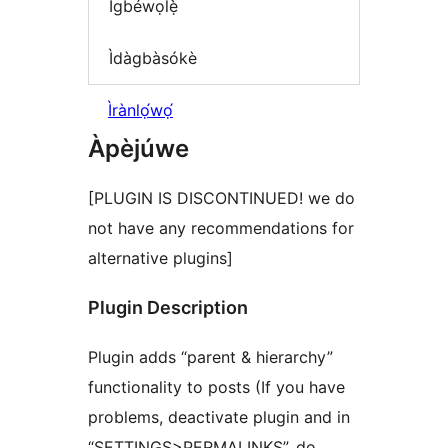
Ìgbéwọlẹ̀
Ìdàgbàsókè
Ìrànlọ́wọ́
Àpèjúwe
[PLUGIN IS DISCONTINUED! we do
not have any recommendations for
alternative plugins]
Plugin Description
Plugin adds “parent & hierarchy”
functionality to posts (If you have
problems, deactivate plugin and in
“SETTINGS>PERMALINKS”, do