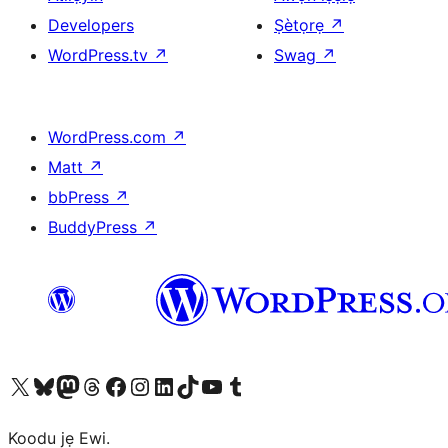
Developers
Ṣètọrẹ
↗
WordPress.tv
↗
Swag
↗
WordPress.com
↗
Matt
↗
bbPress
↗
BuddyPress
↗
Ṣabẹwo sí àkàùntù X (Twitter tẹ́lẹ̀) wa
Bẹwo akanti Bluesky wa
Lọ sí àkáǹtì Mastodon wa
Bẹwo akanti Threads wa
Ṣabẹwo si Facebook wa
Visit our Instagram account
Visit our LinkedIn account
Bẹwo akanti TikTok wa
Visit our YouTube channel
Bẹwo akanti Tumblr wa
Koodu jẹ Ewi.