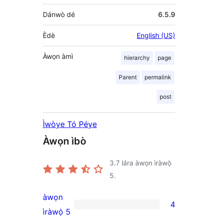
Dánwò dé
6.5.9
Èdè
English (US)
Àwọn àmì
hierarchy
page
Parent
permalink
post
Ìwòye Tó Péye
Àwọn ìbò
3.7
lára àwọn ìràwọ̀
5.
àwọn
4
4
ìràwọ̀ 5